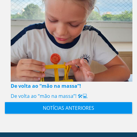
De volta ao “mão na massa”!
De volta ao “mão na massa”! 🛠️💻
NOTÍCIAS ANTERIORES