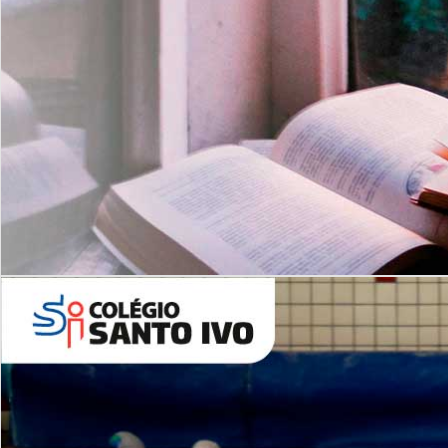
Com imersão Bilingue - Anos
Finais
6º AO 9º ANO FUNDAMENTAL
I
nglês: Turmas Reduzidas
(Proficiência)
Leituras Literárias
ALUNOS NOVOS
Entre em Contato
Agende uma Visita