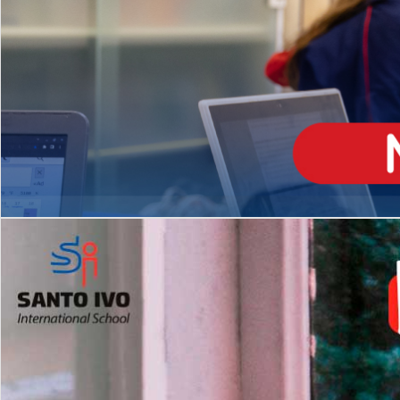
ENSINO
MÉDIO
Opção de H
igh School
Dupla Diplomação
Matrículas Abertas 2026
2º AO 5º ANO FUNDAMENTAL
I
nglês todos os dias
Programas Extracurricular
es