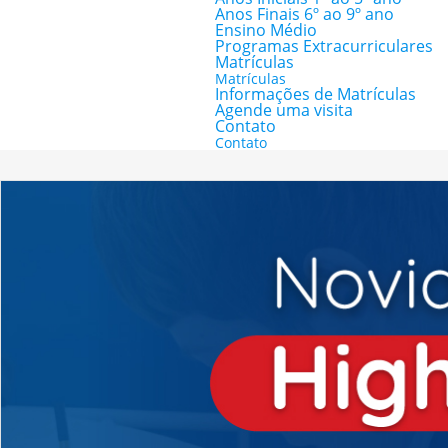
Anos Finais 6º ao 9º ano
Ensino Médio
Programas Extracurriculares
Matrículas
Matrículas
Informações de Matrículas
Agende uma visita
Contato
Contato