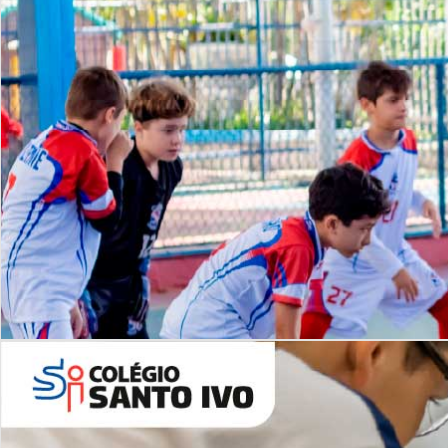
Lista de vídeos
NOSSO
CANAL
Desafios | Saiba mais