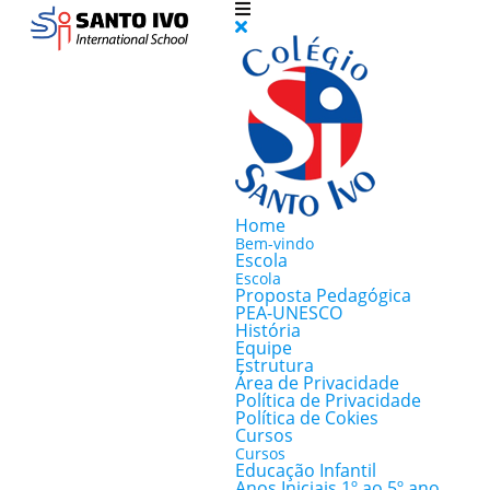
Home
Bem-vindo
Escola
Escola
Proposta Pedagógica
PEA-UNESCO
História
Equipe
Estrutura
Área de Privacidade
Política de Privacidade
Política de Cokies
Cursos
Cursos
Educação Infantil
Anos Iniciais 1º ao 5º ano