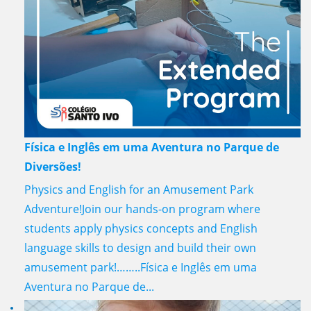
Física e Inglês em uma Aventura no Parque de
Diversões!
Physics and English for an Amusement Park
Adventure!Join our hands-on program where
students apply physics concepts and English
language skills to design and build their own
amusement park!……..Física e Inglês em uma
Aventura no Parque de...