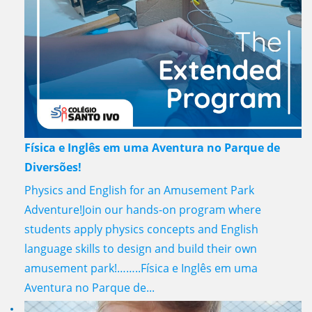
Física e Inglês em uma Aventura no Parque de
Diversões!
Physics and English for an Amusement Park
Adventure!Join our hands-on program where
students apply physics concepts and English
language skills to design and build their own
amusement park!……..Física e Inglês em uma
Aventura no Parque de...