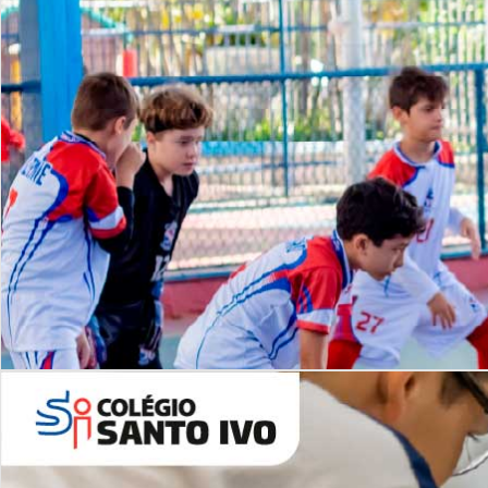
Lista de vídeos
NOSSO
CANAL
Desafios | Saiba mais