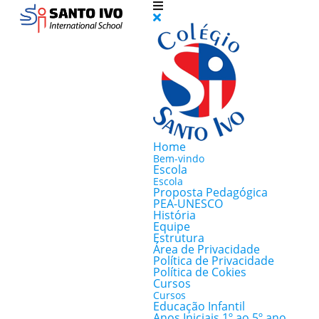
Home
Bem-vindo
Escola
Escola
Proposta Pedagógica
PEA-UNESCO
História
Equipe
Estrutura
Área de Privacidade
Política de Privacidade
Política de Cokies
Cursos
Cursos
Educação Infantil
Anos Iniciais 1º ao 5º ano