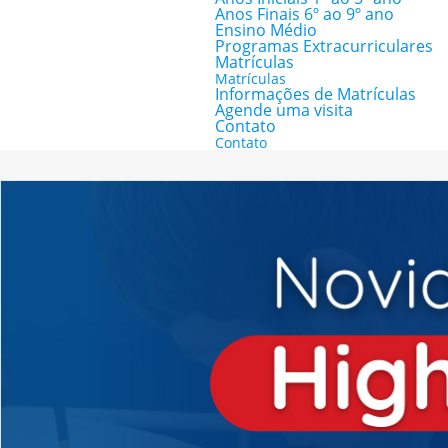
Anos Finais 6º ao 9º ano
Ensino Médio
Programas Extracurriculares
Matrículas
Matrículas
Informações de Matrículas
Agende uma visita
Contato
Contato