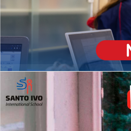
ENSINO
MÉDIO
Opção de H
igh School
Dupla Diplomação
Matrículas Abertas 2026
2º AO 5º ANO FUNDAMENTAL
I
nglês todos os dias
Programas Extracurricular
es