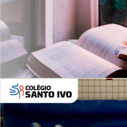
Com imersão Bilingue - Anos
Finais
6º AO 9º ANO FUNDAMENTAL
I
nglês: Turmas Reduzidas
(Proficiência)
Leituras Literárias
ALUNOS NOVOS
Entre em Contato
Agende uma Visita