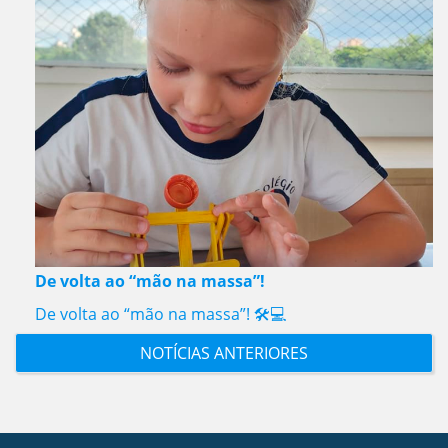
De volta ao “mão na massa”!
De volta ao “mão na massa”! 🛠️💻
NOTÍCIAS ANTERIORES