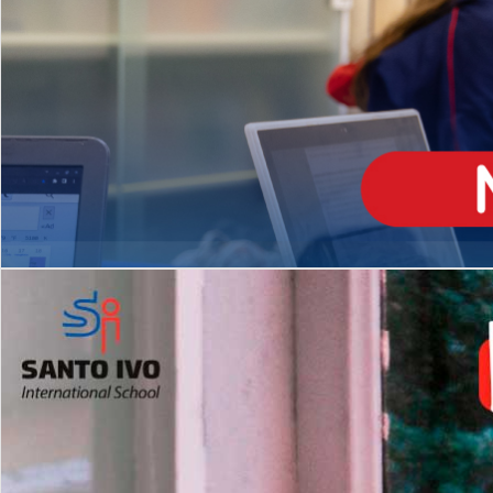
ENSINO
MÉDIO
Opção de H
igh School
Dupla Diplomação
Matrículas Abertas 2026
2º AO 5º ANO FUNDAMENTAL
I
nglês todos os dias
Programas Extracurricular
es