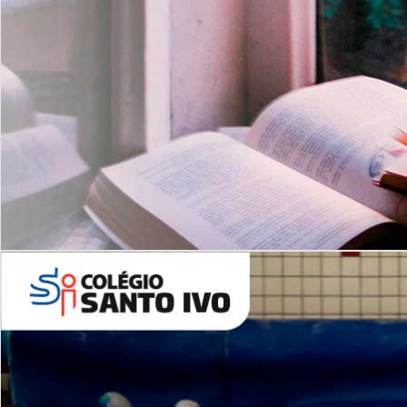
Com imersão Bilingue - Anos
Finais
6º AO 9º ANO FUNDAMENTAL
I
nglês: Turmas Reduzidas
(Proficiência)
Leituras Literárias
ALUNOS NOVOS
Entre em Contato
Agende uma Visita