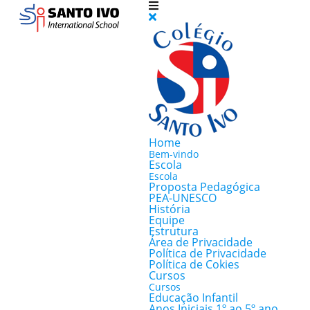
Home
Bem-vindo
Escola
Escola
Proposta Pedagógica
PEA-UNESCO
História
Equipe
Estrutura
Área de Privacidade
Política de Privacidade
Política de Cokies
Cursos
Cursos
Educação Infantil
Anos Iniciais 1º ao 5º ano