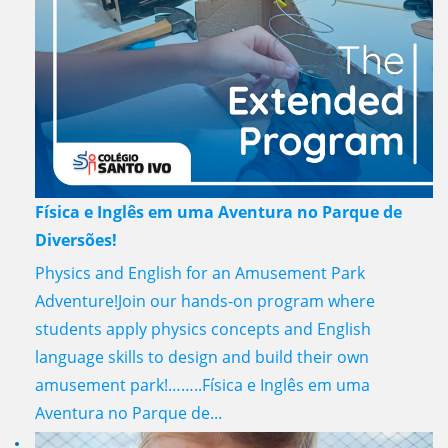
Física e Inglês em uma Aventura no Parque de
Diversões!
Physics and English for an Amusement Park
Adventure!Join our hands-on program where
students apply physics concepts and English
language skills to design and build their own
amusement park!……..Física e Inglês em uma
Aventura no Parque de...