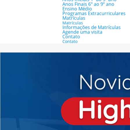
Anos Finais 6º ao 9º ano
Ensino Médio
Programas Extracurriculares
Matrículas
Matrículas
Informações de Matrículas
Agende uma visita
Contato
Contato