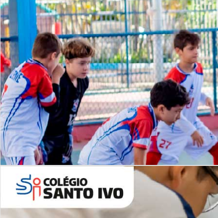
Lista de vídeos
NOSSO
CANAL
Desafios | Saiba mais