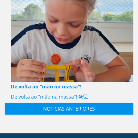
De volta ao “mão na massa”!
De volta ao “mão na massa”! 🛠️💻
NOTÍCIAS ANTERIORES