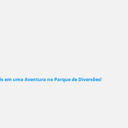
glês em uma Aventura no Parque de Diversões!