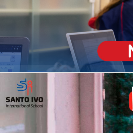
ENSINO
MÉDIO
Opção de H
igh School
Dupla Diplomação
Matrículas Abertas 2026
2º AO 5º ANO FUNDAMENTAL
I
nglês todos os dias
Programas Extracurricular
es