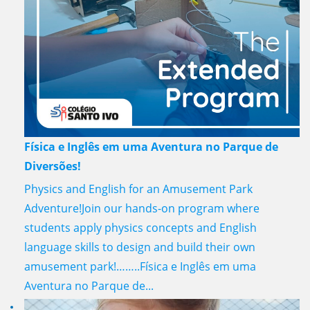
Física e Inglês em uma Aventura no Parque de
Diversões!
Physics and English for an Amusement Park
Adventure!Join our hands-on program where
students apply physics concepts and English
language skills to design and build their own
amusement park!……..Física e Inglês em uma
Aventura no Parque de...