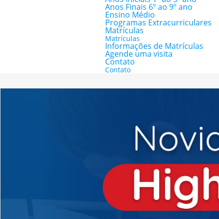
Anos Finais 6º ao 9º ano
Ensino Médio
Programas Extracurriculares
Matrículas
Matrículas
Informações de Matrículas
Agende uma visita
Contato
Contato