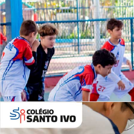
Lista de vídeos
NOSSO
CANAL
Desafios | Saiba mais