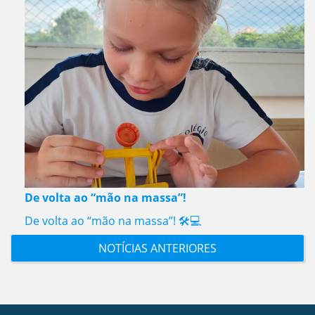
De volta ao “mão na massa”!
De volta ao “mão na massa”! 🛠️💻
NOTÍCIAS ANTERIORES