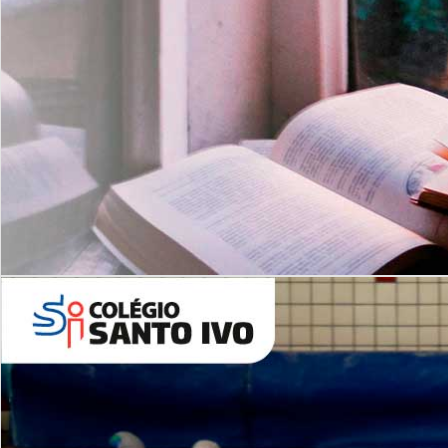
Com imersão Bilingue - Anos
Finais
6º AO 9º ANO FUNDAMENTAL
I
nglês: Turmas Reduzidas
(Proficiência)
Leituras Literárias
ALUNOS NOVOS
Entre em Contato
Agende uma Visita