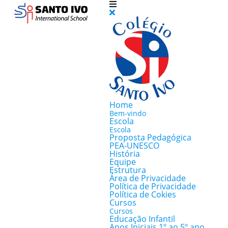
Home
Bem-vindo
Escola
Escola
Proposta Pedagógica
PEA-UNESCO
História
Equipe
Estrutura
Área de Privacidade
Política de Privacidade
Política de Cokies
Cursos
Cursos
Educação Infantil
Anos Iniciais 1º ao 5º ano