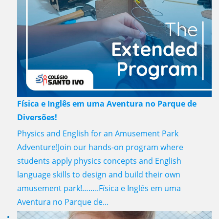
Física e Inglês em uma Aventura no Parque de
Diversões!
Physics and English for an Amusement Park
Adventure!Join our hands-on program where
students apply physics concepts and English
language skills to design and build their own
amusement park!……..Física e Inglês em uma
Aventura no Parque de...