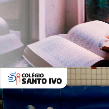
Com imersão Bilingue - Anos
Finais
6º AO 9º ANO FUNDAMENTAL
I
nglês: Turmas Reduzidas
(Proficiência)
Leituras Literárias
ALUNOS NOVOS
Entre em Contato
Agende uma Visita