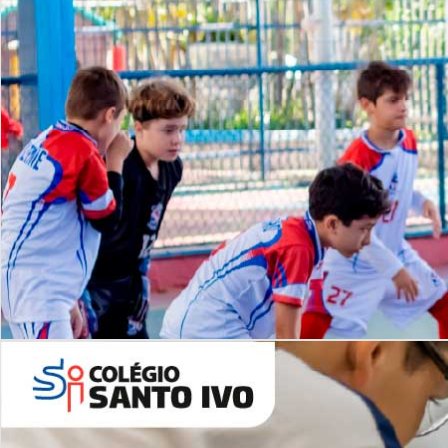
Lista de vídeos
NOSSO
CANAL
Desafios | Saiba mais