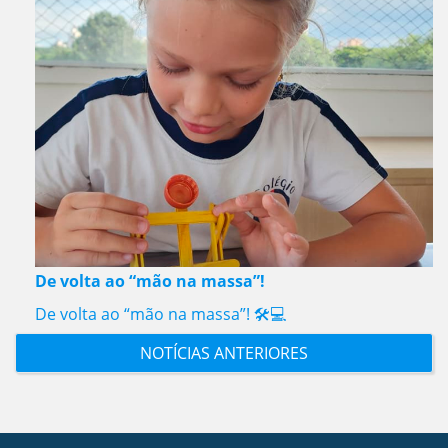
De volta ao “mão na massa”!
De volta ao “mão na massa”! 🛠️💻
NOTÍCIAS ANTERIORES