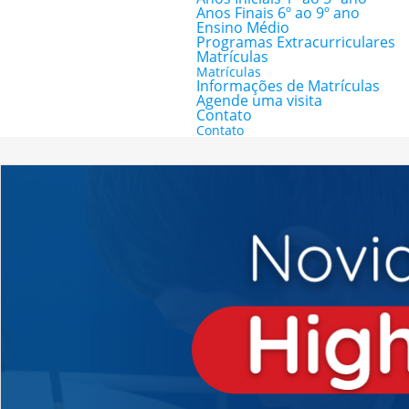
Anos Finais 6º ao 9º ano
Ensino Médio
Programas Extracurriculares
Matrículas
Matrículas
Informações de Matrículas
Agende uma visita
Contato
Contato