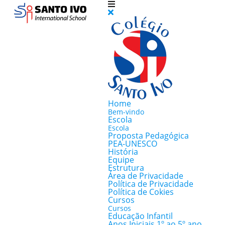
Home
Bem-vindo
Escola
Escola
Proposta Pedagógica
PEA-UNESCO
História
Equipe
Estrutura
Área de Privacidade
Política de Privacidade
Política de Cokies
Cursos
Cursos
Educação Infantil
Anos Iniciais 1º ao 5º ano