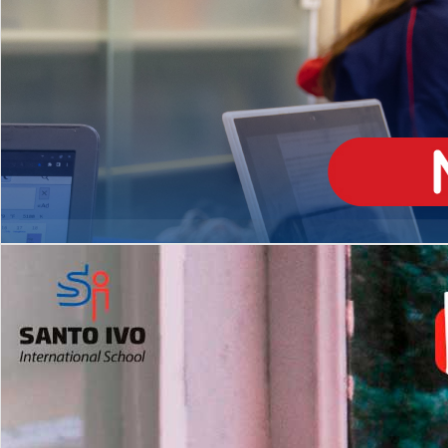
ENSINO
MÉDIO
Opção de H
igh School
Dupla Diplomação
Matrículas Abertas 2026
2º AO 5º ANO FUNDAMENTAL
I
nglês todos os dias
Programas Extracurricular
es