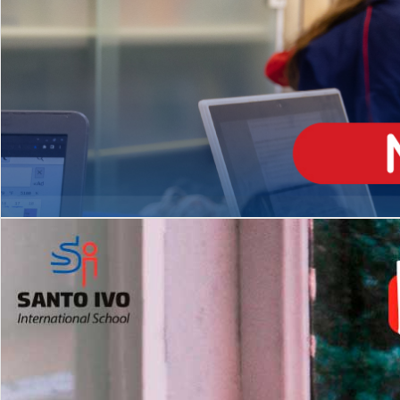
ENSINO
MÉDIO
Opção de H
igh School
Dupla Diplomação
Matrículas Abertas 2026
2º AO 5º ANO FUNDAMENTAL
I
nglês todos os dias
Programas Extracurricular
es