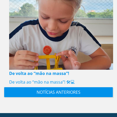
De volta ao “mão na massa”!
De volta ao “mão na massa”! 🛠️💻
NOTÍCIAS ANTERIORES