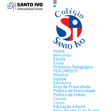
Home
Bem-vindo
Escola
Escola
Proposta Pedagógica
PEA-UNESCO
História
Equipe
Estrutura
Área de Privacidade
Política de Privacidade
Política de Cokies
Cursos
Cursos
Educação Infantil
Anos Iniciais 1º ao 5º ano