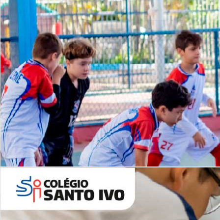
Lista de vídeos
NOSSO
CANAL
Desafios | Saiba mais