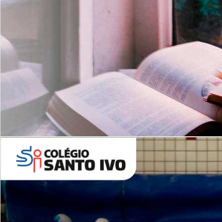
Com imersão Bilingue - Anos
Finais
6º AO 9º ANO FUNDAMENTAL
I
nglês: Turmas Reduzidas
(Proficiência)
Leituras Literárias
ALUNOS NOVOS
Entre em Contato
Agende uma Visita