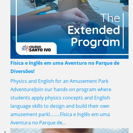
Física e Inglês em uma Aventura no Parque de
Diversões!
Physics and English for an Amusement Park
Adventure!Join our hands-on program where
students apply physics concepts and English
language skills to design and build their own
amusement park!……..Física e Inglês em uma
Aventura no Parque de...