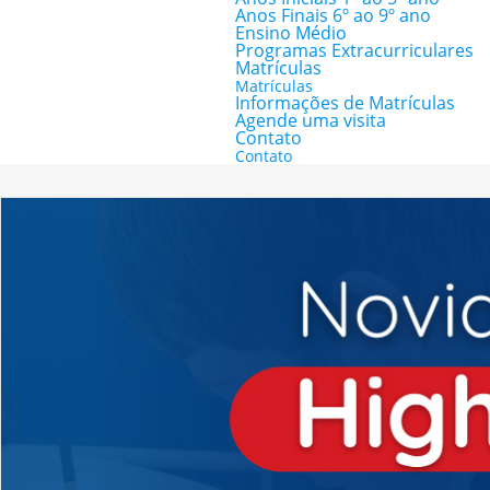
Anos Finais 6º ao 9º ano
Ensino Médio
Programas Extracurriculares
Matrículas
Matrículas
Informações de Matrículas
Agende uma visita
Contato
Contato