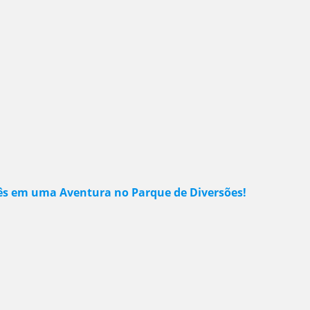
glês em uma Aventura no Parque de Diversões!