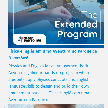
Física e Inglês em uma Aventura no Parque de
Diversões!
Physics and English for an Amusement Park
Adventure!Join our hands-on program where
students apply physics concepts and English
language skills to design and build their own
amusement park!……..Física e Inglês em uma
Aventura no Parque de...