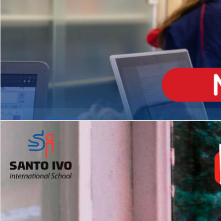
ENSINO
MÉDIO
Opção de H
igh School
Dupla Diplomação
Matrículas Abertas 2026
2º AO 5º ANO FUNDAMENTAL
I
nglês todos os dias
Programas Extracurricular
es