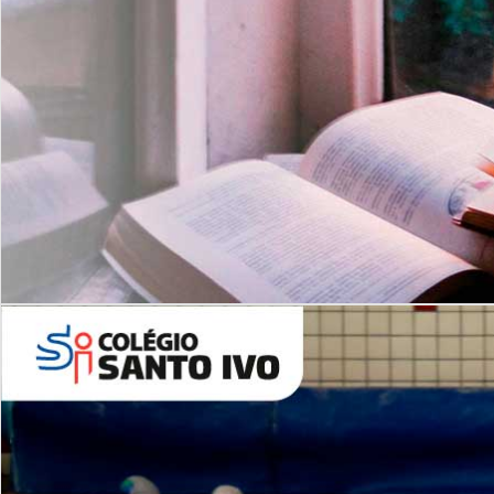
Com imersão Bilingue - Anos
Finais
6º AO 9º ANO FUNDAMENTAL
I
nglês: Turmas Reduzidas
(Proficiência)
Leituras Literárias
ALUNOS NOVOS
Entre em Contato
Agende uma Visita