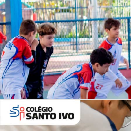
Lista de vídeos
NOSSO
CANAL
Desafios | Saiba mais