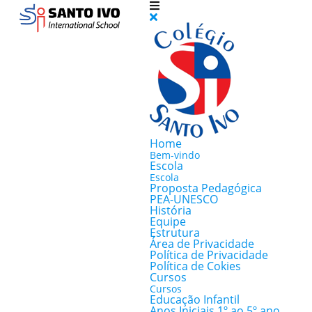
Home
Bem-vindo
Escola
Escola
Proposta Pedagógica
PEA-UNESCO
História
Equipe
Estrutura
Área de Privacidade
Política de Privacidade
Política de Cokies
Cursos
Cursos
Educação Infantil
Anos Iniciais 1º ao 5º ano