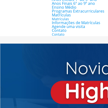
Anos Finais 6º ao 9º ano
Ensino Médio
Programas Extracurriculares
Matrículas
Matrículas
Informações de Matrículas
Agende uma visita
Contato
Contato