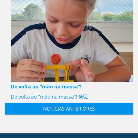
De volta ao “mão na massa”!
De volta ao “mão na massa”! 🛠️💻
NOTÍCIAS ANTERIORES