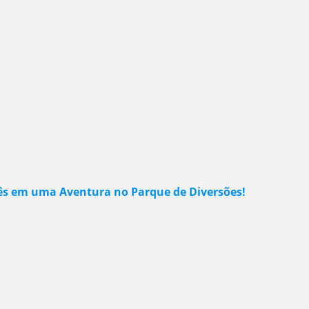
glês em uma Aventura no Parque de Diversões!