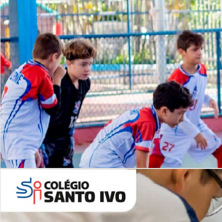
Lista de vídeos
NOSSO
CANAL
Desafios | Saiba mais