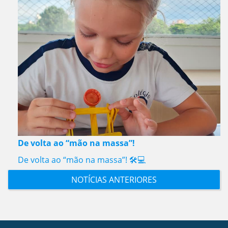
De volta ao “mão na massa”!
De volta ao “mão na massa”! 🛠️💻
NOTÍCIAS ANTERIORES