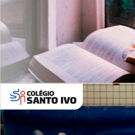
Com imersão Bilingue - Anos
Finais
6º AO 9º ANO FUNDAMENTAL
I
nglês: Turmas Reduzidas
(Proficiência)
Leituras Literárias
ALUNOS NOVOS
Entre em Contato
Agende uma Visita