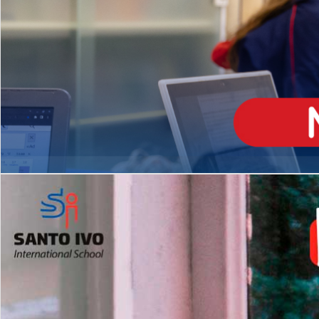
ENSINO
MÉDIO
Opção de H
igh School
Dupla Diplomação
Matrículas Abertas 2026
2º AO 5º ANO FUNDAMENTAL
I
nglês todos os dias
Programas Extracurricular
es