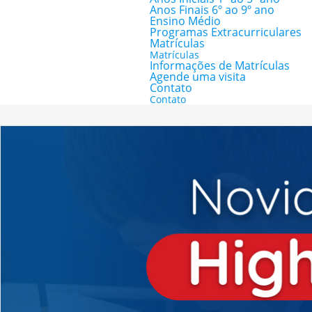
Anos Finais 6º ao 9º ano
Ensino Médio
Programas Extracurriculares
Matrículas
Matrículas
Informações de Matrículas
Agende uma visita
Contato
Contato