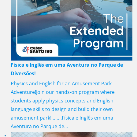
Física e Inglês em uma Aventura no Parque de
Diversões!
Physics and English for an Amusement Park
Adventure!Join our hands-on program where
students apply physics concepts and English
language skills to design and build their own
amusement park!……..Física e Inglês em uma
Aventura no Parque de...