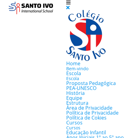
Home
Bem-vindo
Escola
Escola
Proposta Pedagógica
PEA-UNESCO
História
Equipe
Estrutura
Área de Privacidade
Política de Privacidade
Política de Cokies
Cursos
Cursos
Educação Infantil
Anos Iniciais 1º ao 5º ano