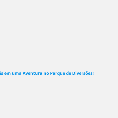
glês em uma Aventura no Parque de Diversões!