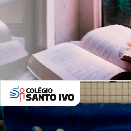
Com imersão Bilingue - Anos
Finais
6º AO 9º ANO FUNDAMENTAL
I
nglês: Turmas Reduzidas
(Proficiência)
Leituras Literárias
ALUNOS NOVOS
Entre em Contato
Agende uma Visita