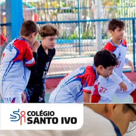
Lista de vídeos
NOSSO
CANAL
Desafios | Saiba mais