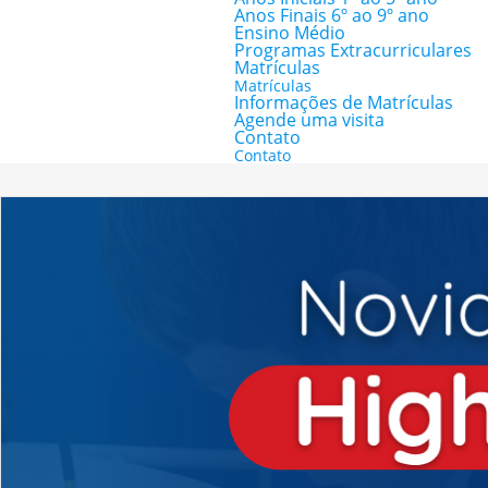
Anos Finais 6º ao 9º ano
Ensino Médio
Programas Extracurriculares
Matrículas
Matrículas
Informações de Matrículas
Agende uma visita
Contato
Contato