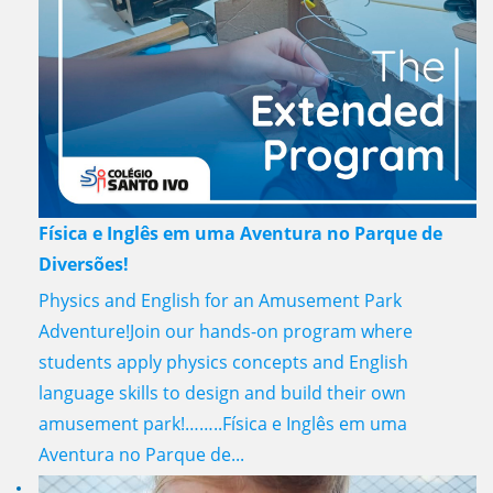
Física e Inglês em uma Aventura no Parque de
Diversões!
Physics and English for an Amusement Park
Adventure!Join our hands-on program where
students apply physics concepts and English
language skills to design and build their own
amusement park!……..Física e Inglês em uma
Aventura no Parque de...