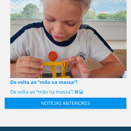
De volta ao “mão na massa”!
De volta ao “mão na massa”! 🛠️💻
NOTÍCIAS ANTERIORES