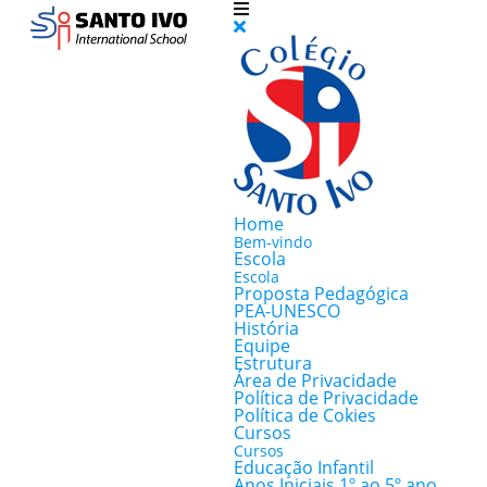
Home
Bem-vindo
Escola
Escola
Proposta Pedagógica
PEA-UNESCO
História
Equipe
Estrutura
Área de Privacidade
Política de Privacidade
Política de Cokies
Cursos
Cursos
Educação Infantil
Anos Iniciais 1º ao 5º ano