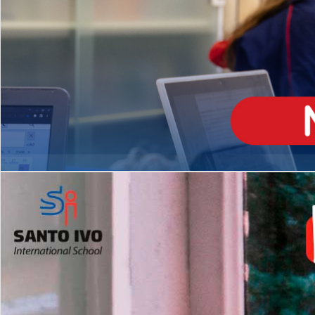
ENSINO
MÉDIO
Opção de H
igh School
Dupla Diplomação
Matrículas Abertas 2026
2º AO 5º ANO FUNDAMENTAL
I
nglês todos os dias
Programas Extracurricular
es