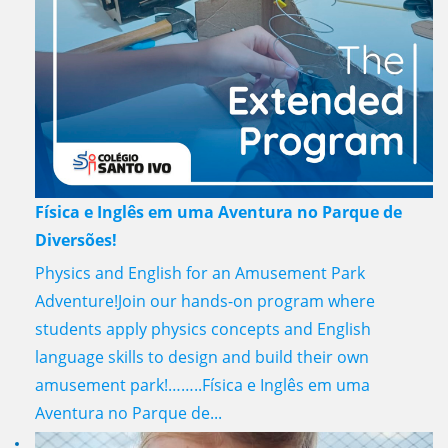
Física e Inglês em uma Aventura no Parque de
Diversões!
Physics and English for an Amusement Park
Adventure!Join our hands-on program where
students apply physics concepts and English
language skills to design and build their own
amusement park!……..Física e Inglês em uma
Aventura no Parque de...