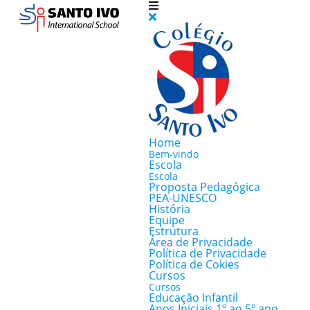
Home
Bem-vindo
Escola
Escola
Proposta Pedagógica
PEA-UNESCO
História
Equipe
Estrutura
Área de Privacidade
Política de Privacidade
Política de Cokies
Cursos
Cursos
Educação Infantil
Anos Iniciais 1º ao 5º ano