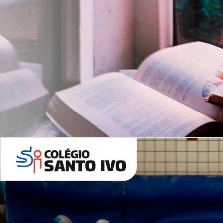
Com imersão Bilingue - Anos
Finais
6º AO 9º ANO FUNDAMENTAL
I
nglês: Turmas Reduzidas
(Proficiência)
Leituras Literárias
ALUNOS NOVOS
Entre em Contato
Agende uma Visita