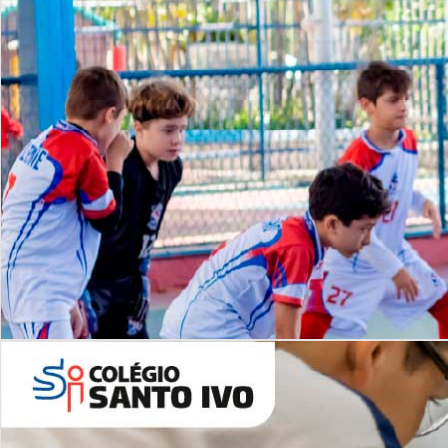
Lista de vídeos
NOSSO
CANAL
Desafios | Saiba mais