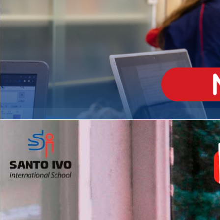
ENSINO
MÉDIO
Opção de H
igh School
Dupla Diplomação
Matrículas Abertas 2026
2º AO 5º ANO FUNDAMENTAL
I
nglês todos os dias
Programas Extracurricular
es