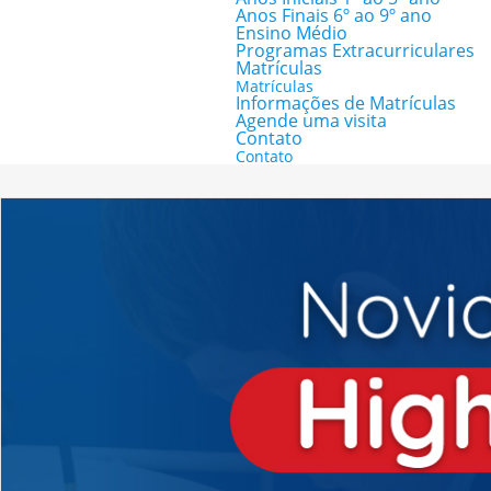
Anos Finais 6º ao 9º ano
Ensino Médio
Programas Extracurriculares
Matrículas
Matrículas
Informações de Matrículas
Agende uma visita
Contato
Contato