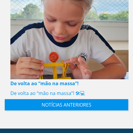
De volta ao “mão na massa”!
De volta ao “mão na massa”! 🛠️💻
NOTÍCIAS ANTERIORES