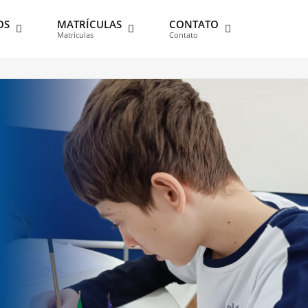
OS
MATRÍCULAS
CONTATO
Matrículas
Contato