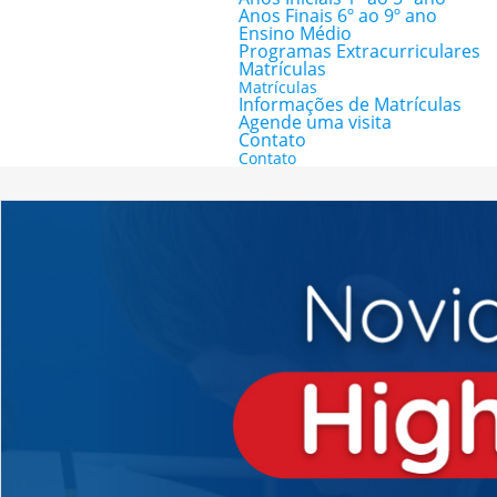
Anos Finais 6º ao 9º ano
Ensino Médio
Programas Extracurriculares
Matrículas
Matrículas
Informações de Matrículas
Agende uma visita
Contato
Contato