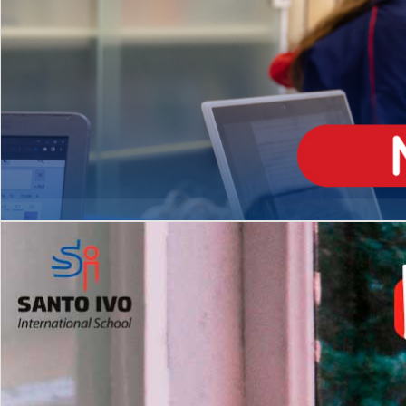
ENSINO
MÉDIO
Opção de H
igh School
Dupla Diplomação
Matrículas Abertas 2026
2º AO 5º ANO FUNDAMENTAL
I
nglês todos os dias
Programas Extracurricular
es