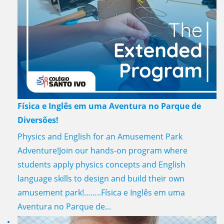
Física e Inglês em uma Aventura no Parque de
Diversões!
Physics and English for an Amusement Park
Adventure!Join our hands-on program where
students apply physics concepts and English
language skills to design and build their own
amusement park!……..Física e Inglês em uma
Aventura no Parque de...