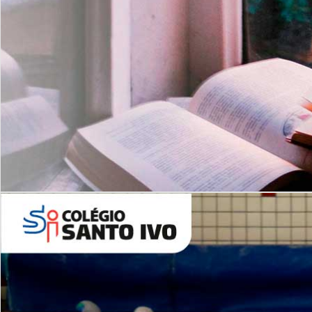
Com imersão Bilingue - Anos
Finais
6º AO 9º ANO FUNDAMENTAL
I
nglês: Turmas Reduzidas
(Proficiência)
Leituras Literárias
ALUNOS NOVOS
Entre em Contato
Agende uma Visita