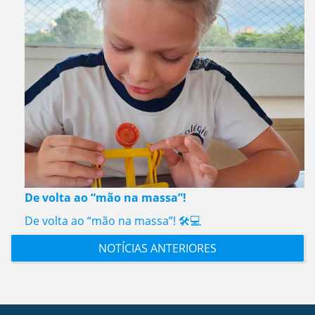
De volta ao “mão na massa”!
De volta ao “mão na massa”! 🛠️💻
NOTÍCIAS ANTERIORES