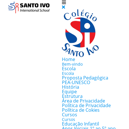
Home
Bem-vindo
Escola
Escola
Proposta Pedagógica
PEA-UNESCO
História
Equipe
Estrutura
Área de Privacidade
Política de Privacidade
Política de Cokies
Cursos
Cursos
Educação Infantil
Anos Iniciais 1º ao 5º ano