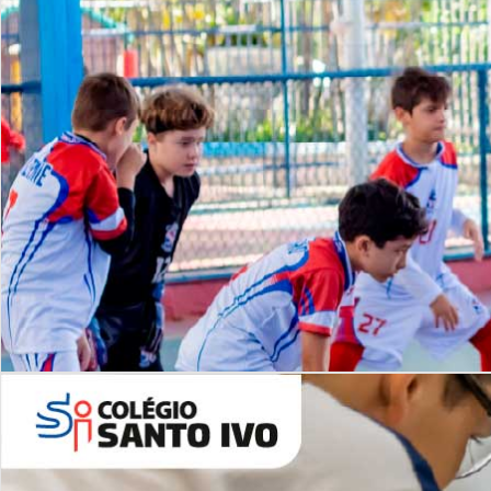
Lista de vídeos
NOSSO
CANAL
Desafios | Saiba mais