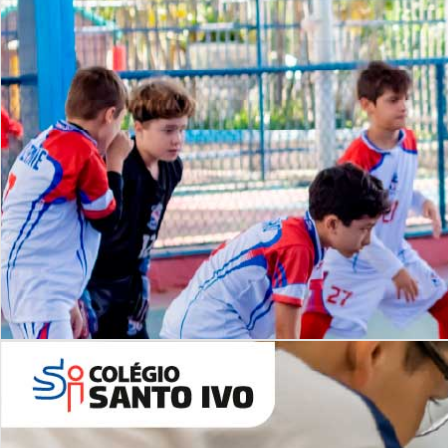
Lista de vídeos
NOSSO
CANAL
Desafios | Saiba mais