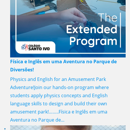
Física e Inglês em uma Aventura no Parque de
Diversões!
Physics and English for an Amusement Park
Adventure!Join our hands-on program where
students apply physics concepts and English
language skills to design and build their own
amusement park!……..Física e Inglês em uma
Aventura no Parque de...