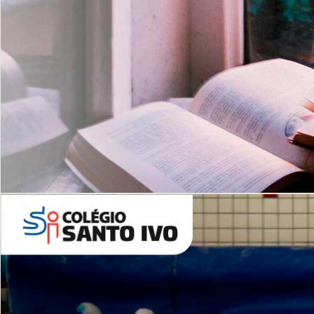
Com imersão Bilingue - Anos
Finais
6º AO 9º ANO FUNDAMENTAL
I
nglês: Turmas Reduzidas
(Proficiência)
Leituras Literárias
ALUNOS NOVOS
Entre em Contato
Agende uma Visita