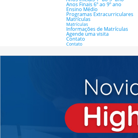
Anos Finais 6º ao 9º ano
Ensino Médio
Programas Extracurriculares
Matrículas
Matrículas
Informações de Matrículas
Agende uma visita
Contato
Contato