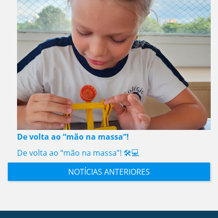
De volta ao “mão na massa”!
De volta ao “mão na massa”! 🛠️💻
NOTÍCIAS ANTERIORES