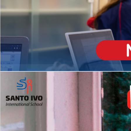
ENSINO
MÉDIO
Opção de H
igh School
Dupla Diplomação
Matrículas Abertas 2026
2º AO 5º ANO FUNDAMENTAL
I
nglês todos os dias
Programas Extracurricular
es