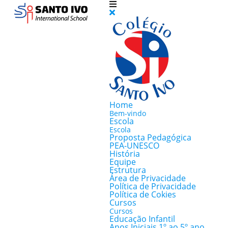
Home
Bem-vindo
Escola
Escola
Proposta Pedagógica
PEA-UNESCO
História
Equipe
Estrutura
Área de Privacidade
Política de Privacidade
Política de Cokies
Cursos
Cursos
Educação Infantil
Anos Iniciais 1º ao 5º ano