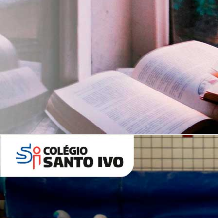
Com imersão Bilingue - Anos
Finais
6º AO 9º ANO FUNDAMENTAL
I
nglês: Turmas Reduzidas
(Proficiência)
Leituras Literárias
ALUNOS NOVOS
Entre em Contato
Agende uma Visita