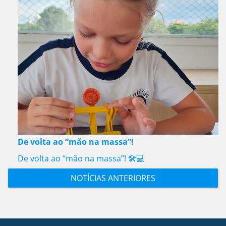
De volta ao “mão na massa”!
De volta ao “mão na massa”! 🛠️💻
NOTÍCIAS ANTERIORES