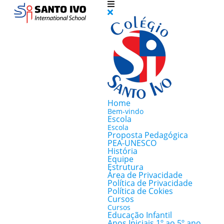
Home
Bem-vindo
Escola
Escola
Proposta Pedagógica
PEA-UNESCO
História
Equipe
Estrutura
Área de Privacidade
Política de Privacidade
Política de Cokies
Cursos
Cursos
Educação Infantil
Anos Iniciais 1º ao 5º ano