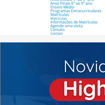
Anos Finais 6º ao 9º ano
Ensino Médio
Programas Extracurriculares
Matrículas
Matrículas
Informações de Matrículas
Agende uma visita
Contato
Contato