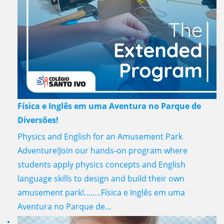
Física e Inglês em uma Aventura no Parque de
Diversões!
Physics and English for an Amusement Park
Adventure!Join our hands-on program where
students apply physics concepts and English
language skills to design and build their own
amusement park!……..Física e Inglês em uma
Aventura no Parque de...