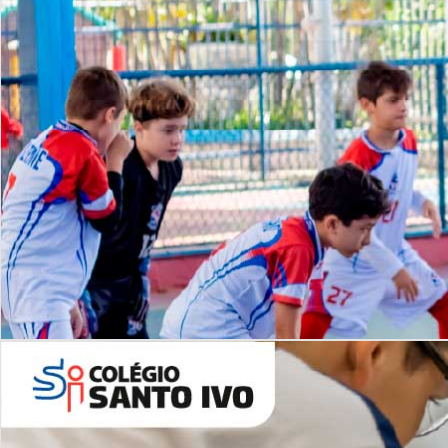
Lista de vídeos
NOSSO
CANAL
Desafios | Saiba mais