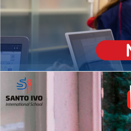
ENSINO
MÉDIO
Opção de H
igh School
Dupla Diplomação
Matrículas Abertas 2026
2º AO 5º ANO FUNDAMENTAL
I
nglês todos os dias
Programas Extracurricular
es