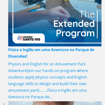
Física e Inglês em uma Aventura no Parque de
Diversões!
Physics and English for an Amusement Park
Adventure!Join our hands-on program where
students apply physics concepts and English
language skills to design and build their own
amusement park!……..Física e Inglês em uma
Aventura no Parque de...