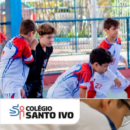
Lista de vídeos
NOSSO
CANAL
Desafios | Saiba mais