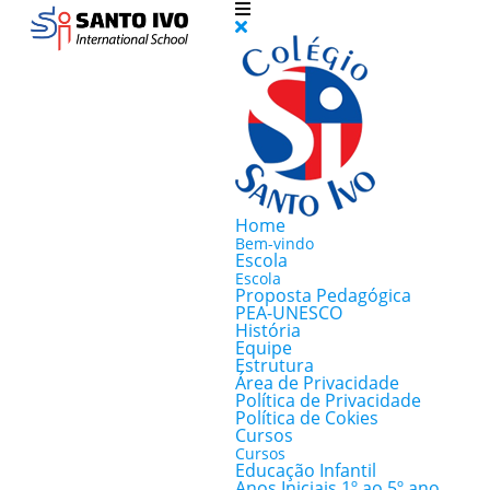
Home
Bem-vindo
Escola
Escola
Proposta Pedagógica
PEA-UNESCO
História
Equipe
Estrutura
Área de Privacidade
Política de Privacidade
Política de Cokies
Cursos
Cursos
Educação Infantil
Anos Iniciais 1º ao 5º ano