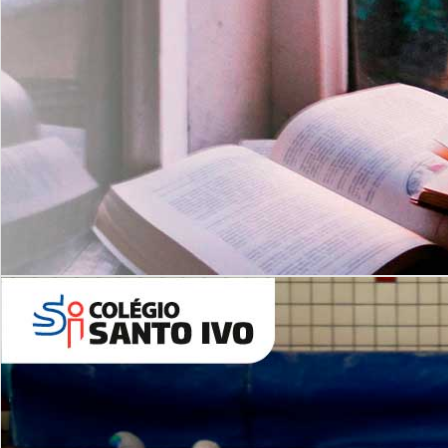
Com imersão Bilingue - Anos
Finais
6º AO 9º ANO FUNDAMENTAL
I
nglês: Turmas Reduzidas
(Proficiência)
Leituras Literárias
ALUNOS NOVOS
Entre em Contato
Agende uma Visita