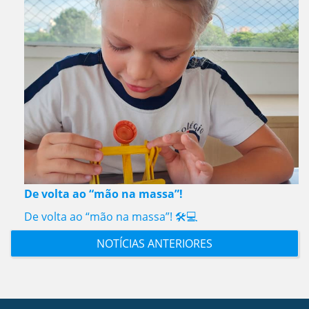
De volta ao “mão na massa”!
De volta ao “mão na massa”! 🛠️💻
NOTÍCIAS ANTERIORES