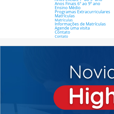
Anos Finais 6º ao 9º ano
Ensino Médio
Programas Extracurriculares
Matrículas
Matrículas
Informações de Matrículas
Agende uma visita
Contato
Contato