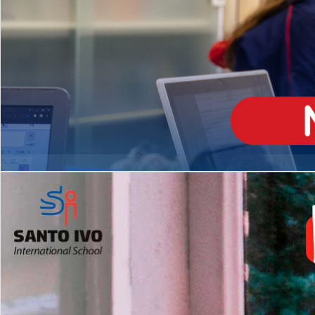
ENSINO
MÉDIO
Opção de H
igh School
Dupla Diplomação
Matrículas Abertas 2026
2º AO 5º ANO FUNDAMENTAL
I
nglês todos os dias
Programas Extracurricular
es