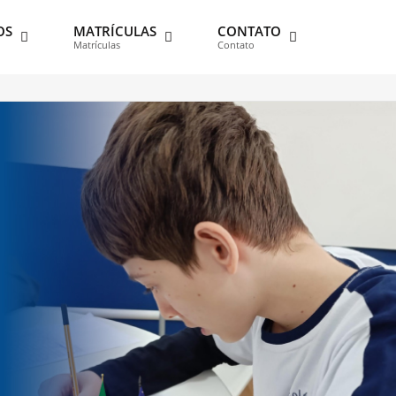
OS
MATRÍCULAS
CONTATO
Matrículas
Contato