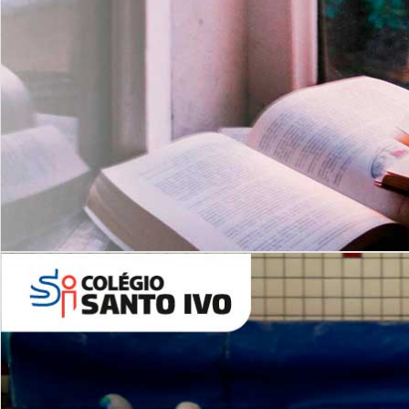
Com imersão Bilingue - Anos
Finais
6º AO 9º ANO FUNDAMENTAL
I
nglês: Turmas Reduzidas
(Proficiência)
Leituras Literárias
ALUNOS NOVOS
Entre em Contato
Agende uma Visita