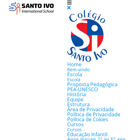
Home
Bem-vindo
Escola
Escola
Proposta Pedagógica
PEA-UNESCO
História
Equipe
Estrutura
Área de Privacidade
Política de Privacidade
Política de Cokies
Cursos
Cursos
Educação Infantil
Anos Iniciais 1º ao 5º ano