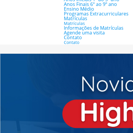
Anos Finais 6º ao 9º ano
Ensino Médio
Programas Extracurriculares
Matrículas
Matrículas
Informações de Matrículas
Agende uma visita
Contato
Contato