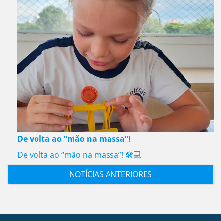
De volta ao “mão na massa”!
De volta ao “mão na massa”! 🛠️💻
NOTÍCIAS ANTERIORES