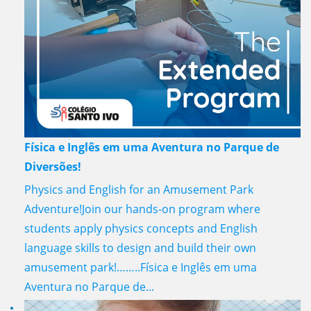
Física e Inglês em uma Aventura no Parque de
Diversões!
Physics and English for an Amusement Park
Adventure!Join our hands-on program where
students apply physics concepts and English
language skills to design and build their own
amusement park!……..Física e Inglês em uma
Aventura no Parque de...