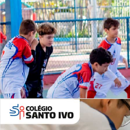
Lista de vídeos
NOSSO
CANAL
Desafios | Saiba mais