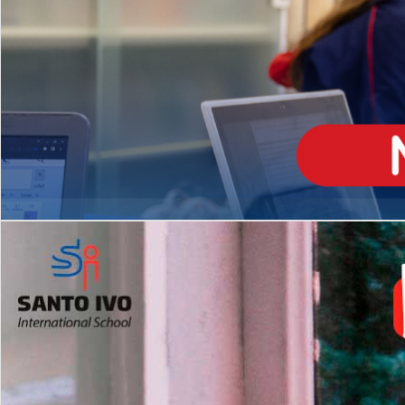
ENSINO
MÉDIO
Opção de H
igh School
Dupla Diplomação
Matrículas Abertas 2026
2º AO 5º ANO FUNDAMENTAL
I
nglês todos os dias
Programas Extracurricular
es