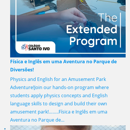
Física e Inglês em uma Aventura no Parque de
Diversões!
Physics and English for an Amusement Park
Adventure!Join our hands-on program where
students apply physics concepts and English
language skills to design and build their own
amusement park!……..Física e Inglês em uma
Aventura no Parque de...