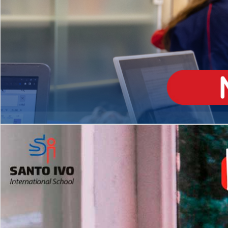
ENSINO
MÉDIO
Opção de H
igh School
Dupla Diplomação
Matrículas Abertas 2026
2º AO 5º ANO FUNDAMENTAL
I
nglês todos os dias
Programas Extracurricular
es