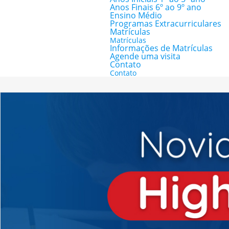
Anos Finais 6º ao 9º ano
Ensino Médio
Programas Extracurriculares
Matrículas
Matrículas
Informações de Matrículas
Agende uma visita
Contato
Contato