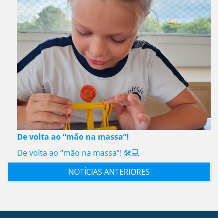
De volta ao “mão na massa”!
De volta ao “mão na massa”! 🛠️💻
NOTÍCIAS ANTERIORES