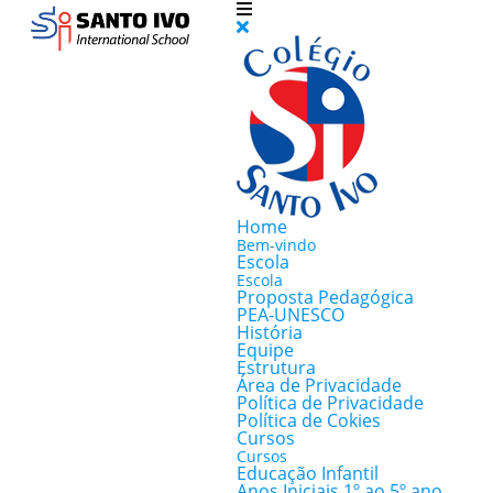
Home
Bem-vindo
Escola
Escola
Proposta Pedagógica
PEA-UNESCO
História
Equipe
Estrutura
Área de Privacidade
Política de Privacidade
Política de Cokies
Cursos
Cursos
Educação Infantil
Anos Iniciais 1º ao 5º ano