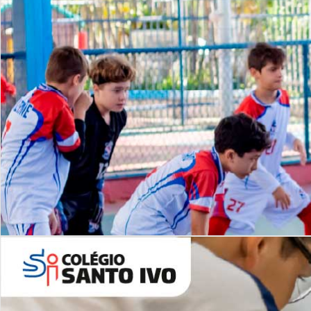
Lista de vídeos
NOSSO
CANAL
Desafios | Saiba mais