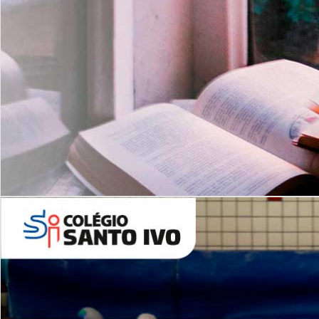
Com imersão Bilingue - Anos
Finais
6º AO 9º ANO FUNDAMENTAL
I
nglês: Turmas Reduzidas
(Proficiência)
Leituras Literárias
ALUNOS NOVOS
Entre em Contato
Agende uma Visita