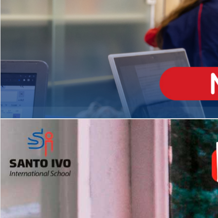
ENSINO
MÉDIO
Opção de H
igh School
Dupla Diplomação
Matrículas Abertas 2026
2º AO 5º ANO FUNDAMENTAL
I
nglês todos os dias
Programas Extracurricular
es