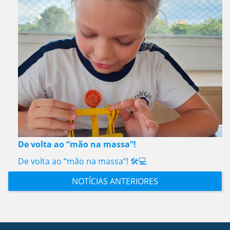
De volta ao “mão na massa”!
De volta ao “mão na massa”! 🛠️💻
NOTÍCIAS ANTERIORES