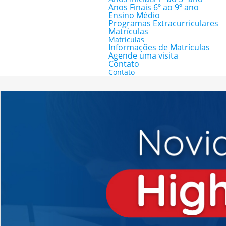
Anos Finais 6º ao 9º ano
Ensino Médio
Programas Extracurriculares
Matrículas
Matrículas
Informações de Matrículas
Agende uma visita
Contato
Contato