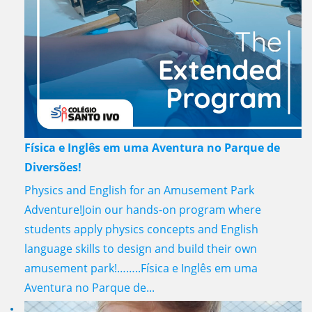
Física e Inglês em uma Aventura no Parque de
Diversões!
Physics and English for an Amusement Park
Adventure!Join our hands-on program where
students apply physics concepts and English
language skills to design and build their own
amusement park!……..Física e Inglês em uma
Aventura no Parque de...