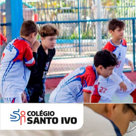
Lista de vídeos
NOSSO
CANAL
Desafios | Saiba mais