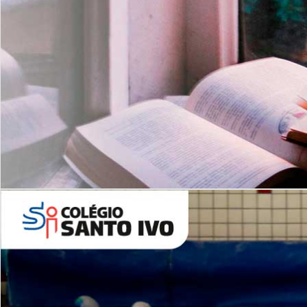
Com imersão Bilingue - Anos
Finais
6º AO 9º ANO FUNDAMENTAL
I
nglês: Turmas Reduzidas
(Proficiência)
Leituras Literárias
ALUNOS NOVOS
Entre em Contato
Agende uma Visita