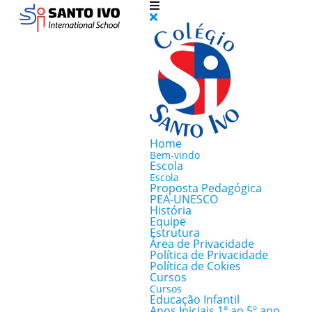
Home
Bem-vindo
Escola
Escola
Proposta Pedagógica
PEA-UNESCO
História
Equipe
Estrutura
Área de Privacidade
Política de Privacidade
Política de Cokies
Cursos
Cursos
Educação Infantil
Anos Iniciais 1º ao 5º ano