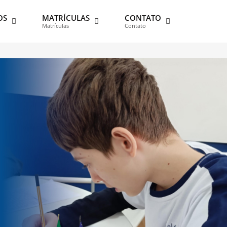
OS
MATRÍCULAS
CONTATO
Matrículas
Contato