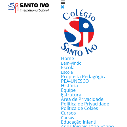
Home
Bem-vindo
Escola
Escola
Proposta Pedagógica
PEA-UNESCO
História
Equipe
Estrutura
Área de Privacidade
Política de Privacidade
Política de Cokies
Cursos
Cursos
Educação Infantil
Anos Iniciais 1º ao 5º ano