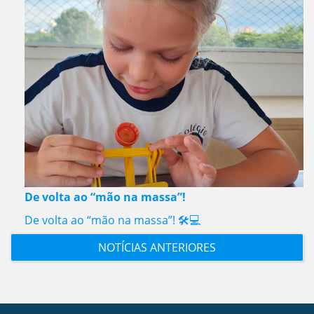
De volta ao “mão na massa”!
De volta ao “mão na massa”! 🛠️💻
NOTÍCIAS ANTERIORES