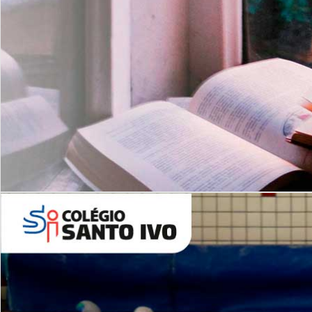
Com imersão Bilingue - Anos
Finais
6º AO 9º ANO FUNDAMENTAL
I
nglês: Turmas Reduzidas
(Proficiência)
Leituras Literárias
ALUNOS NOVOS
Entre em Contato
Agende uma Visita