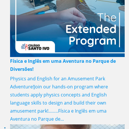
Física e Inglês em uma Aventura no Parque de
Diversões!
Physics and English for an Amusement Park
Adventure!Join our hands-on program where
students apply physics concepts and English
language skills to design and build their own
amusement park!……..Física e Inglês em uma
Aventura no Parque de...