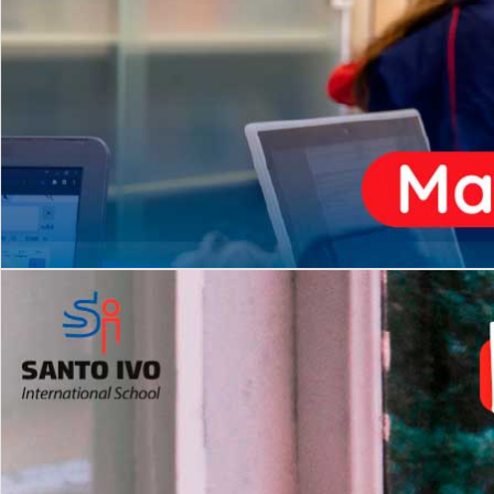
ENSINO
MÉDIO
Opção de H
igh School
Dupla Diplomação
Matrículas Abertas 2026
2º AO 5º ANO FUNDAMENTAL
I
nglês todos os dias
Programas Extracurricular
es