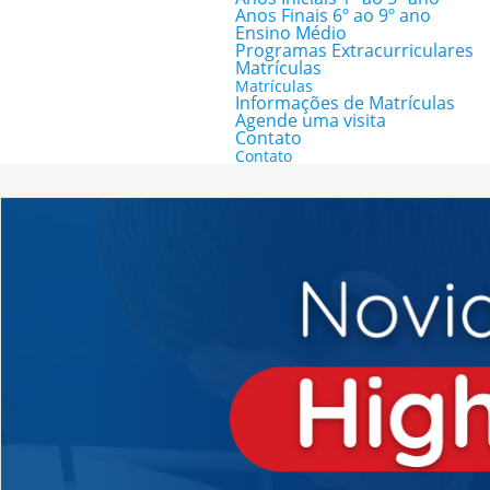
Anos Finais 6º ao 9º ano
Ensino Médio
Programas Extracurriculares
Matrículas
Matrículas
Informações de Matrículas
Agende uma visita
Contato
Contato