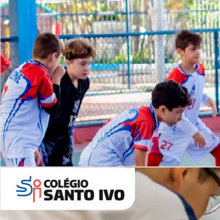
Lista de vídeos
NOSSO
CANAL
Desafios | Saiba mais