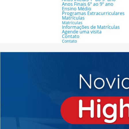
Anos Finais 6º ao 9º ano
Ensino Médio
Programas Extracurriculares
Matrículas
Matrículas
Informações de Matrículas
Agende uma visita
Contato
Contato