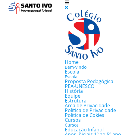
Home
Bem-vindo
Escola
Escola
Proposta Pedagógica
PEA-UNESCO
História
Equipe
Estrutura
Área de Privacidade
Política de Privacidade
Política de Cokies
Cursos
Cursos
Educação Infantil
Anos Iniciais 1º ao 5º ano