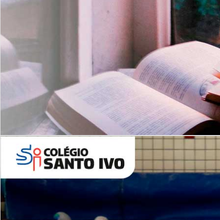
Com imersão Bilingue - Anos
Finais
6º AO 9º ANO FUNDAMENTAL
I
nglês: Turmas Reduzidas
(Proficiência)
Leituras Literárias
ALUNOS NOVOS
Entre em Contato
Agende uma Visita