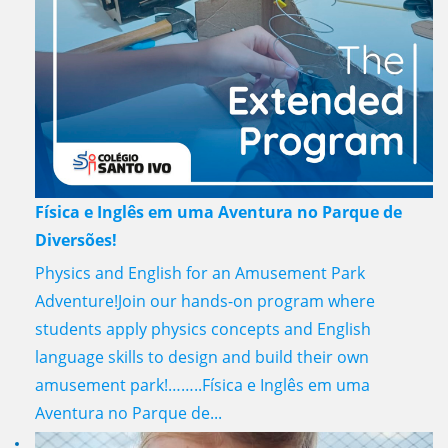
Física e Inglês em uma Aventura no Parque de
Diversões!
Physics and English for an Amusement Park
Adventure!Join our hands-on program where
students apply physics concepts and English
language skills to design and build their own
amusement park!……..Física e Inglês em uma
Aventura no Parque de...