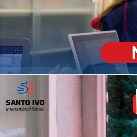
ENSINO
MÉDIO
Opção de H
igh School
Dupla Diplomação
Matrículas Abertas 2026
2º AO 5º ANO FUNDAMENTAL
I
nglês todos os dias
Programas Extracurricular
es