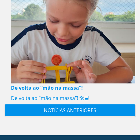
De volta ao “mão na massa”!
De volta ao “mão na massa”! 🛠️💻
NOTÍCIAS ANTERIORES