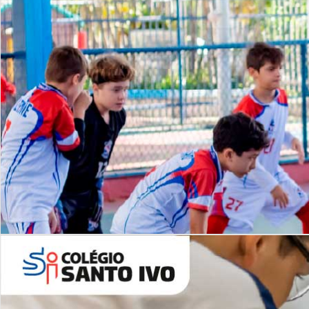
Lista de vídeos
NOSSO
CANAL
Desafios | Saiba mais