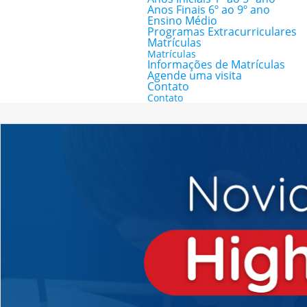
Anos Finais 6º ao 9º ano
Ensino Médio
Programas Extracurriculares
Matrículas
Matrículas
Informações de Matrículas
Agende uma visita
Contato
Contato