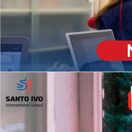
ENSINO
MÉDIO
Opção de H
igh School
Dupla Diplomação
Matrículas Abertas 2026
2º AO 5º ANO FUNDAMENTAL
I
nglês todos os dias
Programas Extracurricular
es