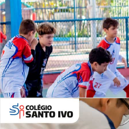
Lista de vídeos
NOSSO
CANAL
Desafios | Saiba mais