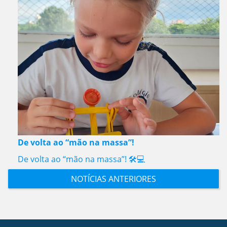
De volta ao “mão na massa”!
De volta ao “mão na massa”! 🛠️💻
NOTÍCIAS ANTERIORES