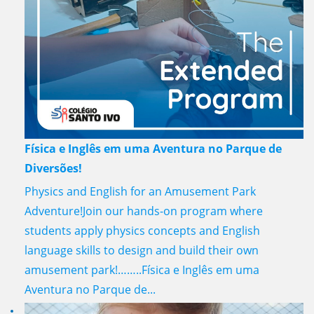
Física e Inglês em uma Aventura no Parque de
Diversões!
Physics and English for an Amusement Park
Adventure!Join our hands-on program where
students apply physics concepts and English
language skills to design and build their own
amusement park!……..Física e Inglês em uma
Aventura no Parque de...