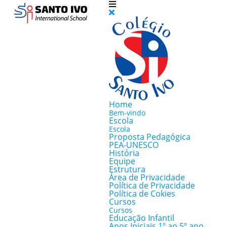
Home
Bem-vindo
Escola
Escola
Proposta Pedagógica
PEA-UNESCO
História
Equipe
Estrutura
Área de Privacidade
Política de Privacidade
Política de Cokies
Cursos
Cursos
Educação Infantil
Anos Iniciais 1º ao 5º ano