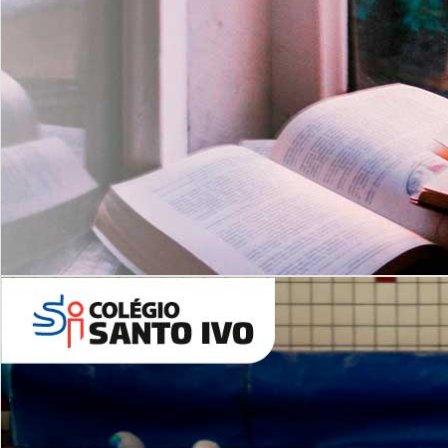
Com imersão Bilingue - Anos
Finais
6º AO 9º ANO FUNDAMENTAL
I
nglês: Turmas Reduzidas
(Proficiência)
Leituras Literárias
ALUNOS NOVOS
Entre em Contato
Agende uma Visita