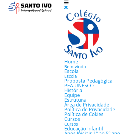
Home
Bem-vindo
Escola
Escola
Proposta Pedagógica
PEA-UNESCO
História
Equipe
Estrutura
Área de Privacidade
Política de Privacidade
Política de Cokies
Cursos
Cursos
Educação Infantil
Anos Iniciais 1º ao 5º ano