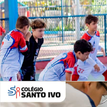
Lista de vídeos
NOSSO
CANAL
Desafios | Saiba mais