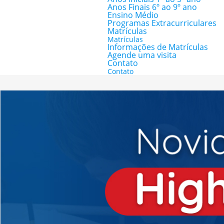
Anos Finais 6º ao 9º ano
Ensino Médio
Programas Extracurriculares
Matrículas
Matrículas
Informações de Matrículas
Agende uma visita
Contato
Contato