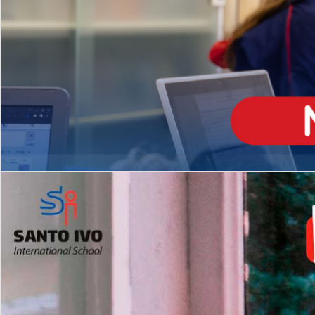
ENSINO
MÉDIO
Opção de H
igh School
Dupla Diplomação
Matrículas Abertas 2026
2º AO 5º ANO FUNDAMENTAL
I
nglês todos os dias
Programas Extracurricular
es