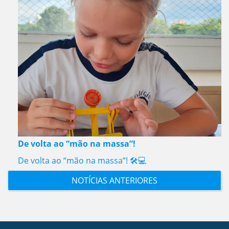
De volta ao “mão na massa”!
De volta ao “mão na massa”! 🛠️💻
NOTÍCIAS ANTERIORES