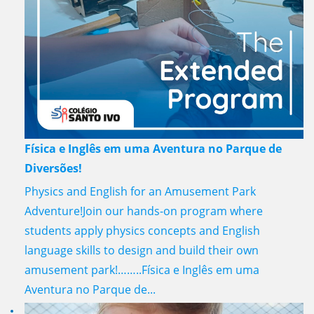
Física e Inglês em uma Aventura no Parque de
Diversões!
Physics and English for an Amusement Park
Adventure!Join our hands-on program where
students apply physics concepts and English
language skills to design and build their own
amusement park!……..Física e Inglês em uma
Aventura no Parque de...