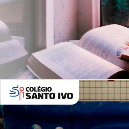
Com imersão Bilingue - Anos
Finais
6º AO 9º ANO FUNDAMENTAL
I
nglês: Turmas Reduzidas
(Proficiência)
Leituras Literárias
ALUNOS NOVOS
Entre em Contato
Agende uma Visita