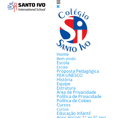
Home
Bem-vindo
Escola
Escola
Proposta Pedagógica
PEA-UNESCO
História
Equipe
Estrutura
Área de Privacidade
Política de Privacidade
Política de Cokies
Cursos
Cursos
Educação Infantil
Anos Iniciais 1º ao 5º ano