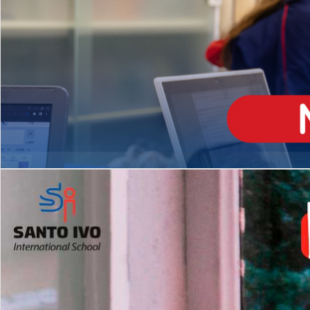
ENSINO
MÉDIO
Opção de H
igh School
Dupla Diplomação
Matrículas Abertas 2026
2º AO 5º ANO FUNDAMENTAL
I
nglês todos os dias
Programas Extracurricular
es