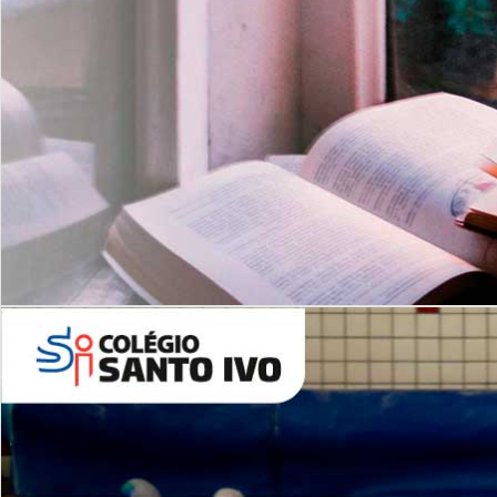
Com imersão Bilingue - Anos
Finais
6º AO 9º ANO FUNDAMENTAL
I
nglês: Turmas Reduzidas
(Proficiência)
Leituras Literárias
ALUNOS NOVOS
Entre em Contato
Agende uma Visita