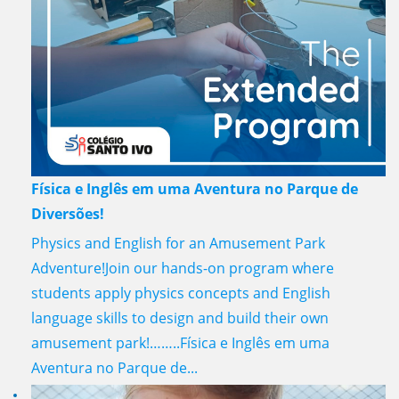
Física e Inglês em uma Aventura no Parque de
Diversões!
Physics and English for an Amusement Park
Adventure!Join our hands-on program where
students apply physics concepts and English
language skills to design and build their own
amusement park!……..Física e Inglês em uma
Aventura no Parque de...