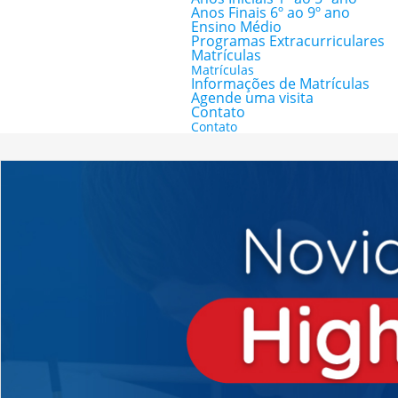
Anos Finais 6º ao 9º ano
Ensino Médio
Programas Extracurriculares
Matrículas
Matrículas
Informações de Matrículas
Agende uma visita
Contato
Contato