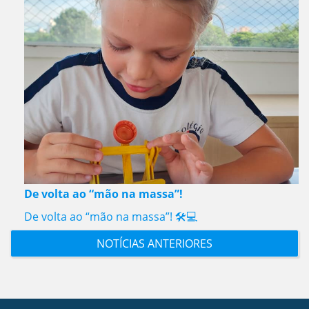
De volta ao “mão na massa”!
De volta ao “mão na massa”! 🛠️💻
NOTÍCIAS ANTERIORES