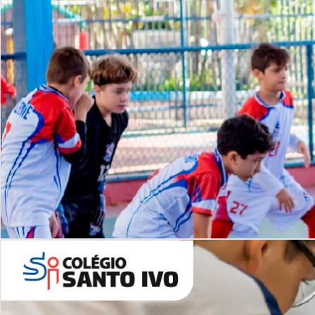
Lista de vídeos
NOSSO
CANAL
Desafios | Saiba mais