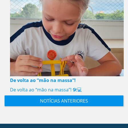
De volta ao “mão na massa”!
De volta ao “mão na massa”! 🛠️💻
NOTÍCIAS ANTERIORES