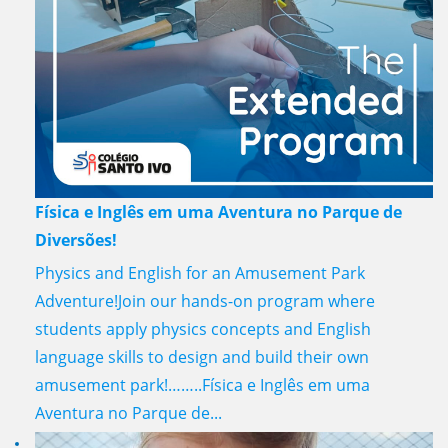
Física e Inglês em uma Aventura no Parque de
Diversões!
Physics and English for an Amusement Park
Adventure!Join our hands-on program where
students apply physics concepts and English
language skills to design and build their own
amusement park!……..Física e Inglês em uma
Aventura no Parque de...