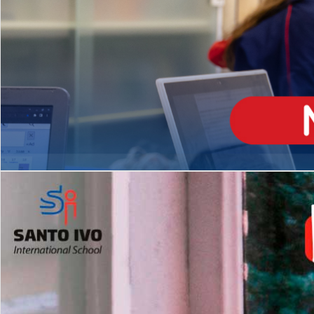
ENSINO
MÉDIO
Opção de H
igh School
Dupla Diplomação
Matrículas Abertas 2026
2º AO 5º ANO FUNDAMENTAL
I
nglês todos os dias
Programas Extracurricular
es