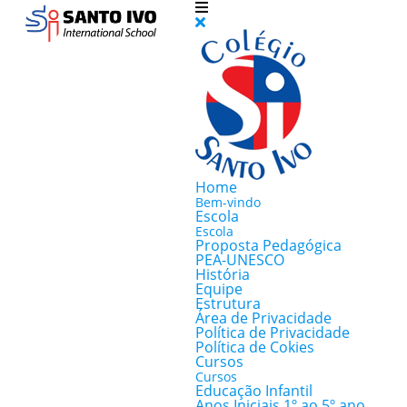
Home
Bem-vindo
Escola
Escola
Proposta Pedagógica
PEA-UNESCO
História
Equipe
Estrutura
Área de Privacidade
Política de Privacidade
Política de Cokies
Cursos
Cursos
Educação Infantil
Anos Iniciais 1º ao 5º ano