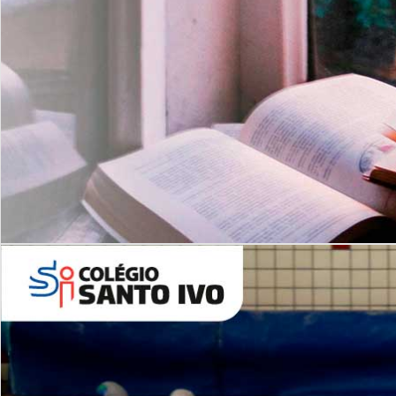
Com imersão Bilingue - Anos
Finais
6º AO 9º ANO FUNDAMENTAL
I
nglês: Turmas Reduzidas
(Proficiência)
Leituras Literárias
ALUNOS NOVOS
Entre em Contato
Agende uma Visita