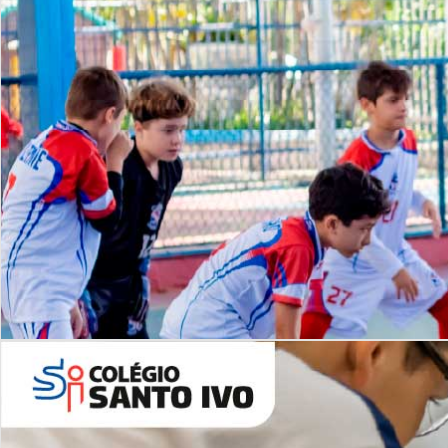
Lista de vídeos
NOSSO
CANAL
Desafios | Saiba mais