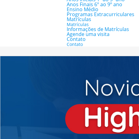
Anos Finais 6º ao 9º ano
Ensino Médio
Programas Extracurriculares
Matrículas
Matrículas
Informações de Matrículas
Agende uma visita
Contato
Contato