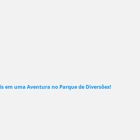
glês em uma Aventura no Parque de Diversões!