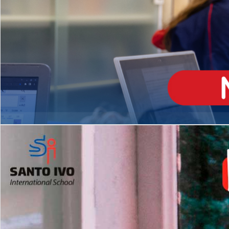
ENSINO
MÉDIO
Opção de H
igh School
Dupla Diplomação
Matrículas Abertas 2026
2º AO 5º ANO FUNDAMENTAL
I
nglês todos os dias
Programas Extracurricular
es