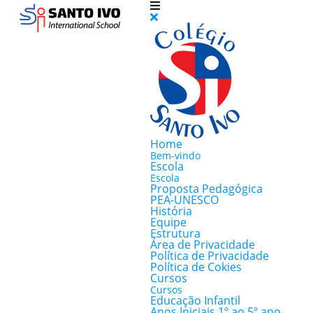
Home
Bem-vindo
Escola
Escola
Proposta Pedagógica
PEA-UNESCO
História
Equipe
Estrutura
Área de Privacidade
Política de Privacidade
Política de Cokies
Cursos
Cursos
Educação Infantil
Anos Iniciais 1º ao 5º ano