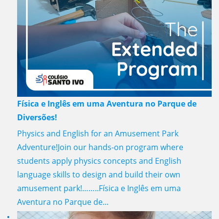
Física e Inglês em uma Aventura no Parque de
Diversões!
Physics and English for an Amusement Park
Adventure!Join our hands-on program where
students apply physics concepts and English
language skills to design and build their own
amusement park!……..Física e Inglês em uma
Aventura no Parque de...