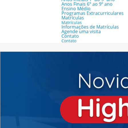
Anos Finais 6º ao 9º ano
Ensino Médio
Programas Extracurriculares
Matrículas
Matrículas
Informações de Matrículas
Agende uma visita
Contato
Contato