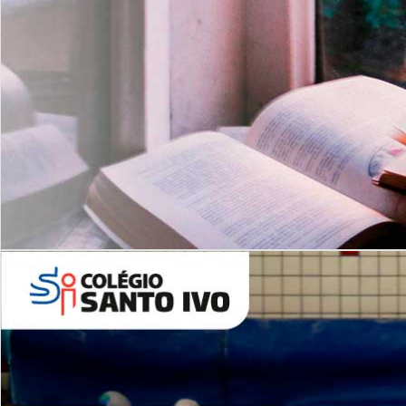
Com imersão Bilingue - Anos
Finais
6º AO 9º ANO FUNDAMENTAL
I
nglês: Turmas Reduzidas
(Proficiência)
Leituras Literárias
ALUNOS NOVOS
Entre em Contato
Agende uma Visita