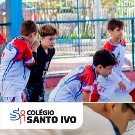
Lista de vídeos
NOSSO
CANAL
Desafios | Saiba mais