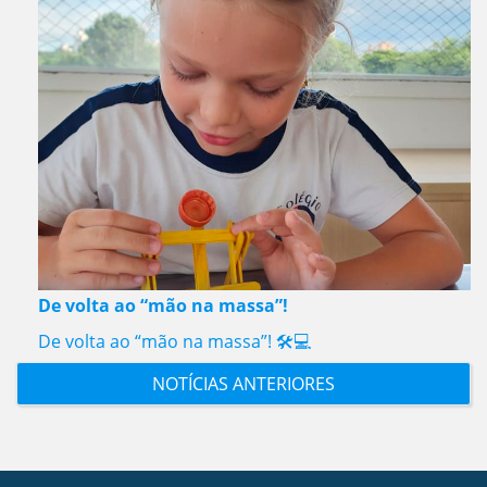
De volta ao “mão na massa”!
De volta ao “mão na massa”! 🛠️💻
NOTÍCIAS ANTERIORES