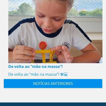
De volta ao “mão na massa”!
De volta ao “mão na massa”! 🛠️💻
NOTÍCIAS ANTERIORES