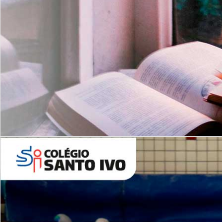
Com imersão Bilingue - Anos
Finais
6º AO 9º ANO FUNDAMENTAL
I
nglês: Turmas Reduzidas
(Proficiência)
Leituras Literárias
ALUNOS NOVOS
Entre em Contato
Agende uma Visita