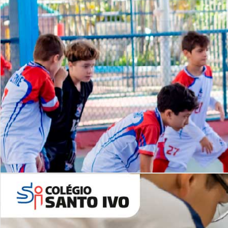
Lista de vídeos
NOSSO
CANAL
Desafios | Saiba mais