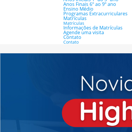
Anos Finais 6º ao 9º ano
Ensino Médio
Programas Extracurriculares
Matrículas
Matrículas
Informações de Matrículas
Agende uma visita
Contato
Contato