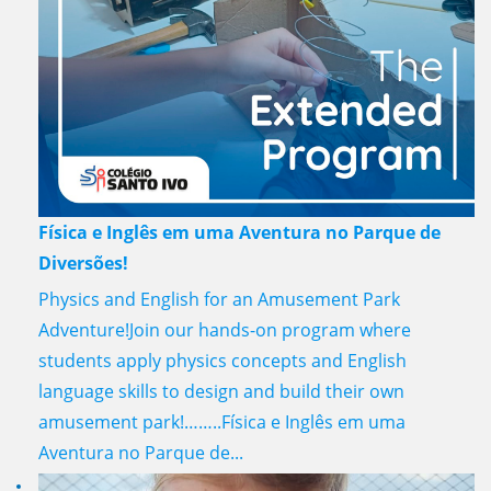
Física e Inglês em uma Aventura no Parque de
Diversões!
Physics and English for an Amusement Park
Adventure!Join our hands-on program where
students apply physics concepts and English
language skills to design and build their own
amusement park!……..Física e Inglês em uma
Aventura no Parque de...