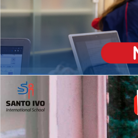
ENSINO
MÉDIO
Opção de H
igh School
Dupla Diplomação
Matrículas Abertas 2026
2º AO 5º ANO FUNDAMENTAL
I
nglês todos os dias
Programas Extracurricular
es