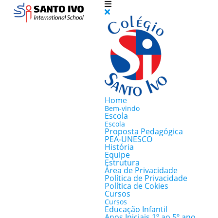
Home
Bem-vindo
Escola
Escola
Proposta Pedagógica
PEA-UNESCO
História
Equipe
Estrutura
Área de Privacidade
Política de Privacidade
Política de Cokies
Cursos
Cursos
Educação Infantil
Anos Iniciais 1º ao 5º ano