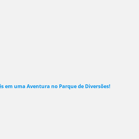
glês em uma Aventura no Parque de Diversões!