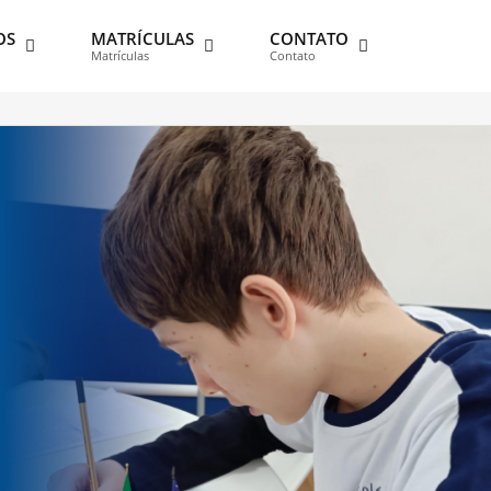
OS
MATRÍCULAS
CONTATO
Matrículas
Contato