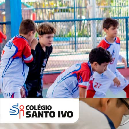
Lista de vídeos
NOSSO
CANAL
Desafios | Saiba mais