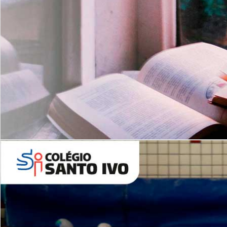
Com imersão Bilingue - Anos
Finais
6º AO 9º ANO FUNDAMENTAL
I
nglês: Turmas Reduzidas
(Proficiência)
Leituras Literárias
ALUNOS NOVOS
Entre em Contato
Agende uma Visita