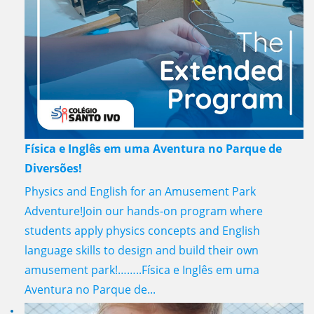
Física e Inglês em uma Aventura no Parque de
Diversões!
Physics and English for an Amusement Park
Adventure!Join our hands-on program where
students apply physics concepts and English
language skills to design and build their own
amusement park!……..Física e Inglês em uma
Aventura no Parque de...