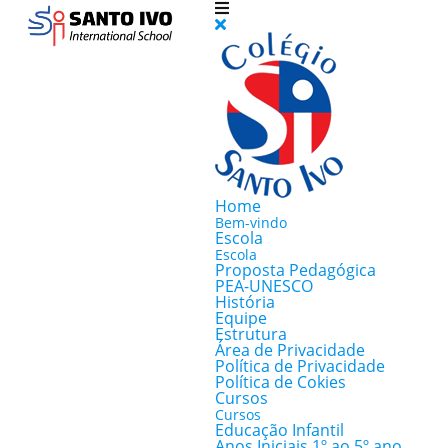
Home
Bem-vindo
Escola
Escola
Proposta Pedagógica
PEA-UNESCO
História
Equipe
Estrutura
Área de Privacidade
Política de Privacidade
Política de Cokies
Cursos
Cursos
Educação Infantil
Anos Iniciais 1º ao 5º ano