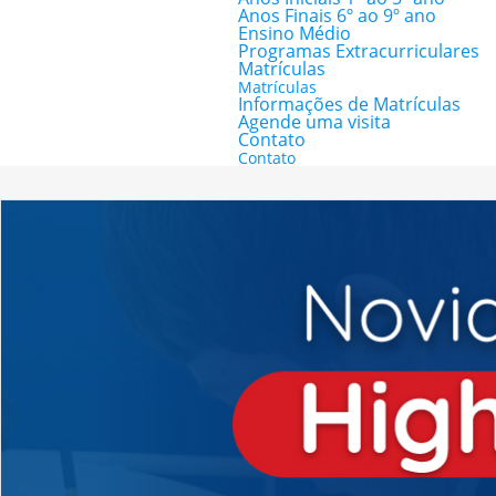
Anos Finais 6º ao 9º ano
Ensino Médio
Programas Extracurriculares
Matrículas
Matrículas
Informações de Matrículas
Agende uma visita
Contato
Contato