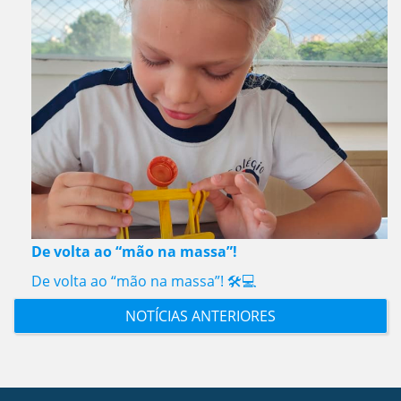
De volta ao “mão na massa”!
De volta ao “mão na massa”! 🛠️💻
NOTÍCIAS ANTERIORES