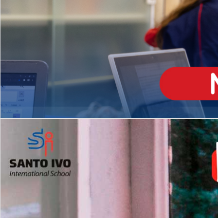
ENSINO
MÉDIO
Opção de H
igh School
Dupla Diplomação
Matrículas Abertas 2026
2º AO 5º ANO FUNDAMENTAL
I
nglês todos os dias
Programas Extracurricular
es