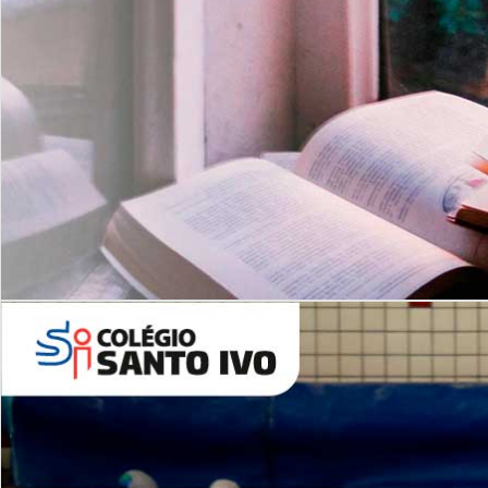
Com imersão Bilingue - Anos
Finais
6º AO 9º ANO FUNDAMENTAL
I
nglês: Turmas Reduzidas
(Proficiência)
Leituras Literárias
ALUNOS NOVOS
Entre em Contato
Agende uma Visita