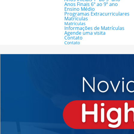
Anos Finais 6º ao 9º ano
Ensino Médio
Programas Extracurriculares
Matrículas
Matrículas
Informações de Matrículas
Agende uma visita
Contato
Contato