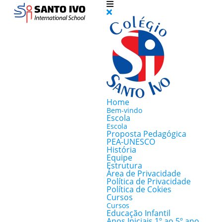
Home
Bem-vindo
Escola
Escola
Proposta Pedagógica
PEA-UNESCO
História
Equipe
Estrutura
Área de Privacidade
Política de Privacidade
Política de Cokies
Cursos
Cursos
Educação Infantil
Anos Iniciais 1º ao 5º ano