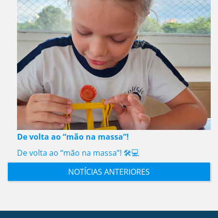
De volta ao “mão na massa”!
De volta ao “mão na massa”! 🛠️💻
NOTÍCIAS ANTERIORES