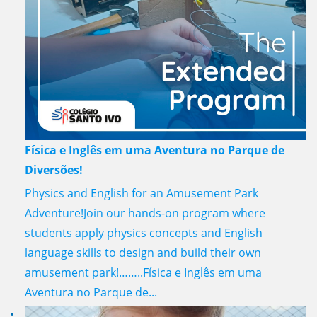
Física e Inglês em uma Aventura no Parque de
Diversões!
Physics and English for an Amusement Park
Adventure!Join our hands-on program where
students apply physics concepts and English
language skills to design and build their own
amusement park!……..Física e Inglês em uma
Aventura no Parque de...