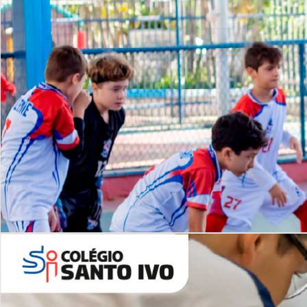
Lista de vídeos
NOSSO
CANAL
Desafios | Saiba mais