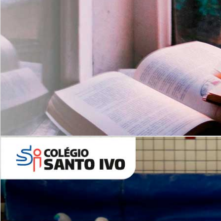
Com imersão Bilingue - Anos
Finais
6º AO 9º ANO FUNDAMENTAL
I
nglês: Turmas Reduzidas
(Proficiência)
Leituras Literárias
ALUNOS NOVOS
Entre em Contato
Agende uma Visita