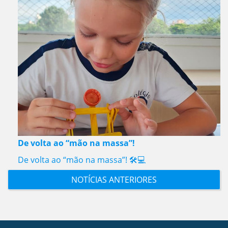
De volta ao “mão na massa”!
De volta ao “mão na massa”! 🛠️💻
NOTÍCIAS ANTERIORES