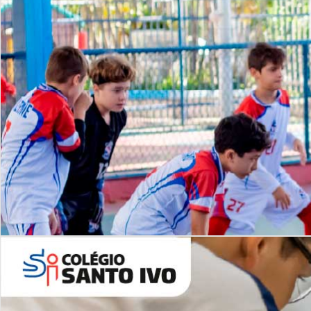
Lista de vídeos
NOSSO
CANAL
Desafios | Saiba mais