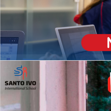
ENSINO
MÉDIO
Opção de H
igh School
Dupla Diplomação
Matrículas Abertas 2026
2º AO 5º ANO FUNDAMENTAL
I
nglês todos os dias
Programas Extracurricular
es