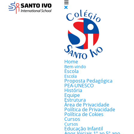
Home
Bem-vindo
Escola
Escola
Proposta Pedagógica
PEA-UNESCO
História
Equipe
Estrutura
Área de Privacidade
Política de Privacidade
Política de Cokies
Cursos
Cursos
Educação Infantil
Anos Iniciais 1º ao 5º ano