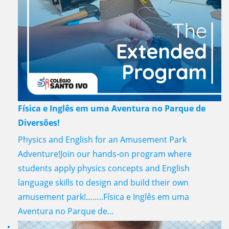
Física e Inglês em uma Aventura no Parque de
Diversões!
Physics and English for an Amusement Park
Adventure!Join our hands-on program where
students apply physics concepts and English
language skills to design and build their own
amusement park!……..Física e Inglês em uma
Aventura no Parque de...