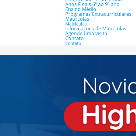
Anos Finais 6º ao 9º ano
Ensino Médio
Programas Extracurriculares
Matrículas
Matrículas
Informações de Matrículas
Agende uma visita
Contato
Contato