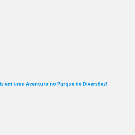
glês em uma Aventura no Parque de Diversões!