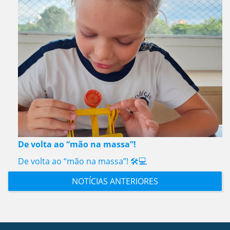
De volta ao “mão na massa”!
De volta ao “mão na massa”! 🛠️💻
NOTÍCIAS ANTERIORES