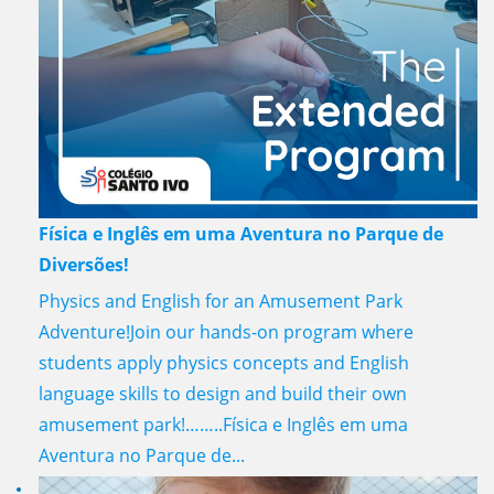
Física e Inglês em uma Aventura no Parque de
Diversões!
Physics and English for an Amusement Park
Adventure!Join our hands-on program where
students apply physics concepts and English
language skills to design and build their own
amusement park!……..Física e Inglês em uma
Aventura no Parque de...