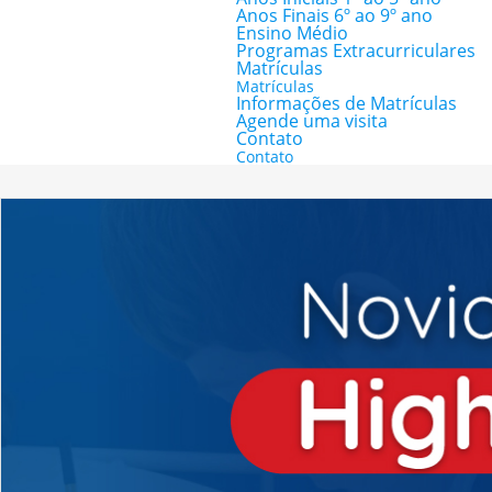
Anos Finais 6º ao 9º ano
Ensino Médio
Programas Extracurriculares
Matrículas
Matrículas
Informações de Matrículas
Agende uma visita
Contato
Contato