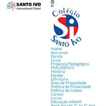
Home
Bem-vindo
Escola
Escola
Proposta Pedagógica
PEA-UNESCO
História
Equipe
Estrutura
Área de Privacidade
Política de Privacidade
Política de Cokies
Cursos
Cursos
Educação Infantil
Anos Iniciais 1º ao 5º ano