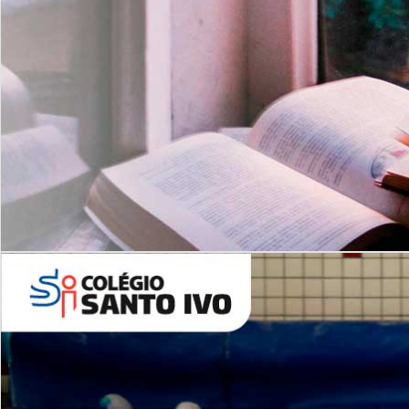
Com imersão Bilingue - Anos
Finais
6º AO 9º ANO FUNDAMENTAL
I
nglês: Turmas Reduzidas
(Proficiência)
Leituras Literárias
ALUNOS NOVOS
Entre em Contato
Agende uma Visita