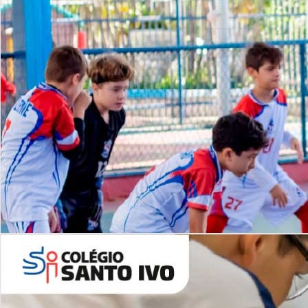
Lista de vídeos
NOSSO
CANAL
Desafios | Saiba mais