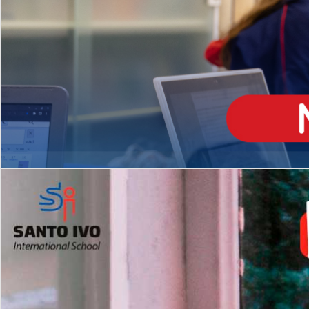
ENSINO
MÉDIO
Opção de H
igh School
Dupla Diplomação
Matrículas Abertas 2026
2º AO 5º ANO FUNDAMENTAL
I
nglês todos os dias
Programas Extracurricular
es