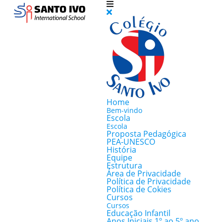
Home
Bem-vindo
Escola
Escola
Proposta Pedagógica
PEA-UNESCO
História
Equipe
Estrutura
Área de Privacidade
Política de Privacidade
Política de Cokies
Cursos
Cursos
Educação Infantil
Anos Iniciais 1º ao 5º ano