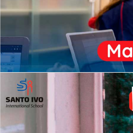
ENSINO
MÉDIO
Opção de H
igh School
Dupla Diplomação
Matrículas Abertas 2026
2º AO 5º ANO FUNDAMENTAL
I
nglês todos os dias
Programas Extracurricular
es