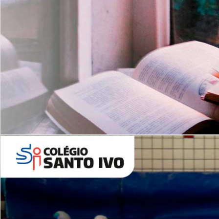
Com imersão Bilingue - Anos
Finais
6º AO 9º ANO FUNDAMENTAL
I
nglês: Turmas Reduzidas
(Proficiência)
Leituras Literárias
ALUNOS NOVOS
Entre em Contato
Agende uma Visita