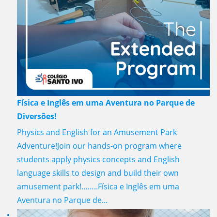
Física e Inglês em uma Aventura no Parque de
Diversões!
Physics and English for an Amusement Park
Adventure!Join our hands-on program where
students apply physics concepts and English
language skills to design and build their own
amusement park!……..Física e Inglês em uma
Aventura no Parque de...