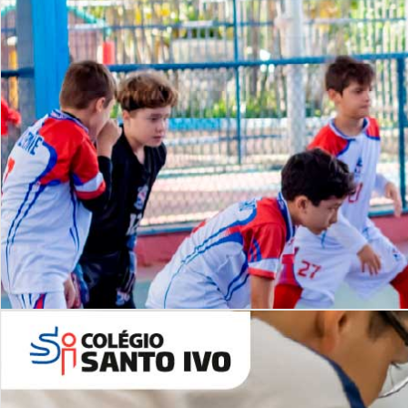
Lista de vídeos
NOSSO
CANAL
Desafios | Saiba mais