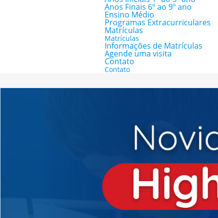
Anos Finais 6º ao 9º ano
Ensino Médio
Programas Extracurriculares
Matrículas
Matrículas
Informações de Matrículas
Agende uma visita
Contato
Contato