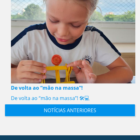
De volta ao “mão na massa”!
De volta ao “mão na massa”! 🛠️💻
NOTÍCIAS ANTERIORES