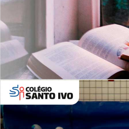
Com imersão Bilingue - Anos
Finais
6º AO 9º ANO FUNDAMENTAL
I
nglês: Turmas Reduzidas
(Proficiência)
Leituras Literárias
ALUNOS NOVOS
Entre em Contato
Agende uma Visita