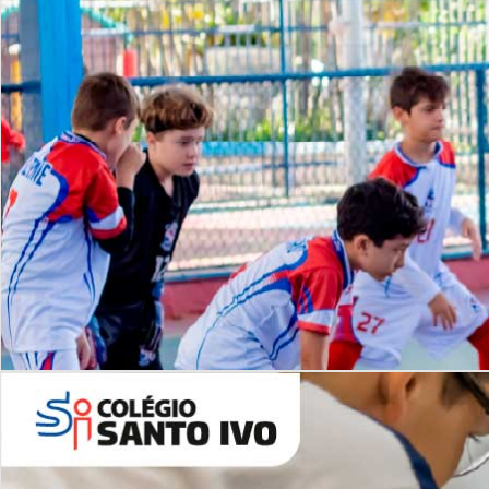
Lista de vídeos
NOSSO
CANAL
Desafios | Saiba mais