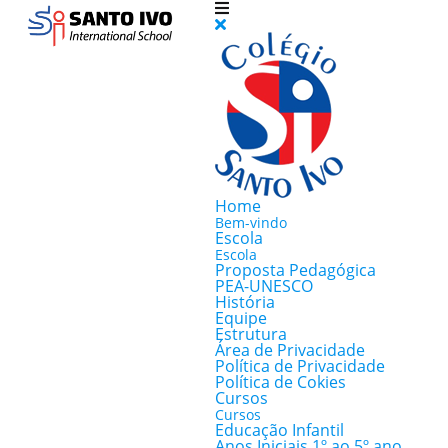
Home
Bem-vindo
Escola
Escola
Proposta Pedagógica
PEA-UNESCO
História
Equipe
Estrutura
Área de Privacidade
Política de Privacidade
Política de Cokies
Cursos
Cursos
Educação Infantil
Anos Iniciais 1º ao 5º ano