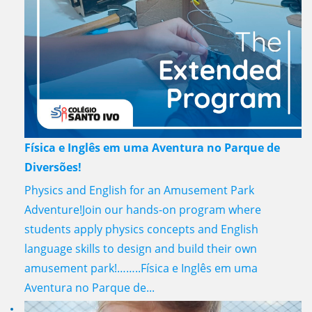
Física e Inglês em uma Aventura no Parque de
Diversões!
Physics and English for an Amusement Park
Adventure!Join our hands-on program where
students apply physics concepts and English
language skills to design and build their own
amusement park!……..Física e Inglês em uma
Aventura no Parque de...