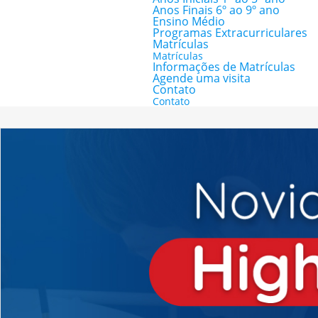
Anos Finais 6º ao 9º ano
Ensino Médio
Programas Extracurriculares
Matrículas
Matrículas
Informações de Matrículas
Agende uma visita
Contato
Contato