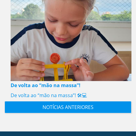
De volta ao “mão na massa”!
De volta ao “mão na massa”! 🛠️💻
NOTÍCIAS ANTERIORES