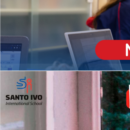
ENSINO
MÉDIO
Opção de H
igh School
Dupla Diplomação
Matrículas Abertas 2026
2º AO 5º ANO FUNDAMENTAL
I
nglês todos os dias
Programas Extracurricular
es