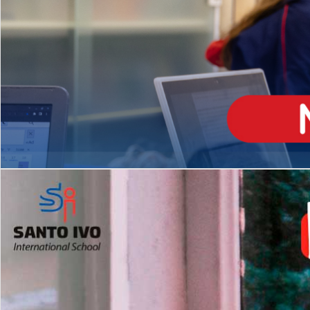
ENSINO
MÉDIO
Opção de H
igh School
Dupla Diplomação
Matrículas Abertas 2026
2º AO 5º ANO FUNDAMENTAL
I
nglês todos os dias
Programas Extracurricular
es