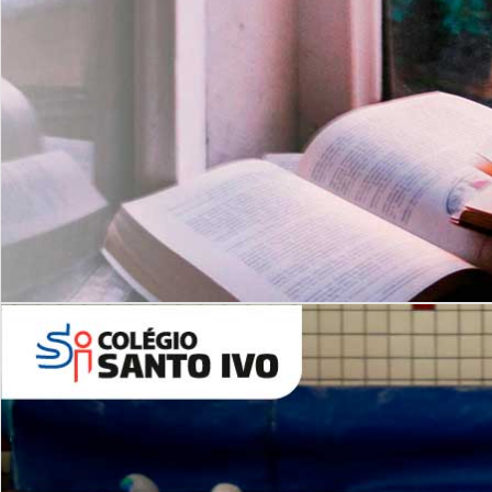
Com imersão Bilingue - Anos
Finais
6º AO 9º ANO FUNDAMENTAL
I
nglês: Turmas Reduzidas
(Proficiência)
Leituras Literárias
ALUNOS NOVOS
Entre em Contato
Agende uma Visita