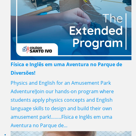
Física e Inglês em uma Aventura no Parque de
Diversões!
Physics and English for an Amusement Park
Adventure!Join our hands-on program where
students apply physics concepts and English
language skills to design and build their own
amusement park!……..Física e Inglês em uma
Aventura no Parque de...