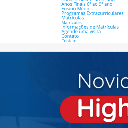
Anos Finais 6º ao 9º ano
Ensino Médio
Programas Extracurriculares
Matrículas
Matrículas
Informações de Matrículas
Agende uma visita
Contato
Contato