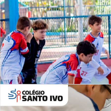
Lista de vídeos
NOSSO
CANAL
Desafios | Saiba mais