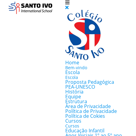
Home
Bem-vindo
Escola
Escola
Proposta Pedagógica
PEA-UNESCO
História
Equipe
Estrutura
Área de Privacidade
Política de Privacidade
Política de Cokies
Cursos
Cursos
Educação Infantil
Anos Iniciais 1º ao 5º ano