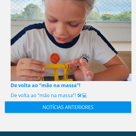
De volta ao “mão na massa”!
De volta ao “mão na massa”! 🛠️💻
NOTÍCIAS ANTERIORES