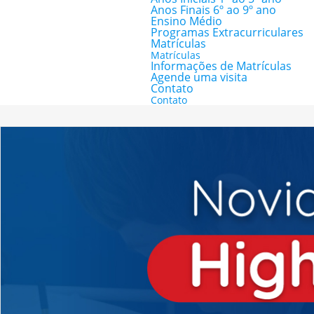
Anos Finais 6º ao 9º ano
Ensino Médio
Programas Extracurriculares
Matrículas
Matrículas
Informações de Matrículas
Agende uma visita
Contato
Contato