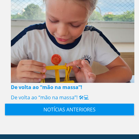
De volta ao “mão na massa”!
De volta ao “mão na massa”! 🛠️💻
NOTÍCIAS ANTERIORES