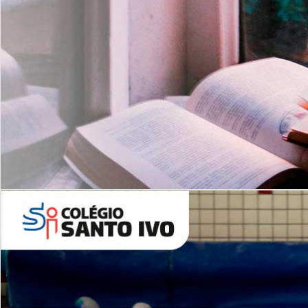
Com imersão Bilingue - Anos
Finais
6º AO 9º ANO FUNDAMENTAL
I
nglês: Turmas Reduzidas
(Proficiência)
Leituras Literárias
ALUNOS NOVOS
Entre em Contato
Agende uma Visita