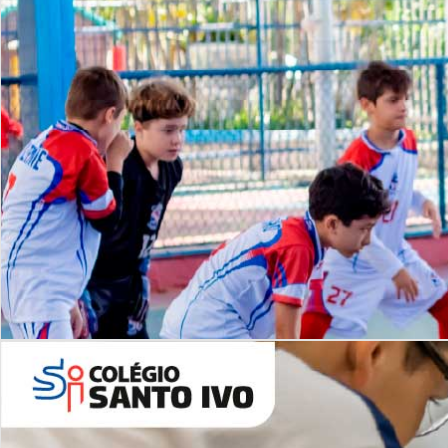
Lista de vídeos
NOSSO
CANAL
Desafios | Saiba mais