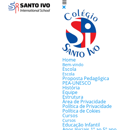
Home
Bem-vindo
Escola
Escola
Proposta Pedagógica
PEA-UNESCO
História
Equipe
Estrutura
Área de Privacidade
Política de Privacidade
Política de Cokies
Cursos
Cursos
Educação Infantil
Anos Iniciais 1º ao 5º ano