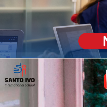
ENSINO
MÉDIO
Opção de H
igh School
Dupla Diplomação
Matrículas Abertas 2026
2º AO 5º ANO FUNDAMENTAL
I
nglês todos os dias
Programas Extracurricular
es