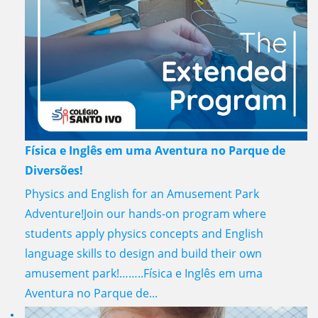
Física e Inglês em uma Aventura no Parque de
Diversões!
Physics and English for an Amusement Park
Adventure!Join our hands-on program where
students apply physics concepts and English
language skills to design and build their own
amusement park!……..Física e Inglês em uma
Aventura no Parque de...