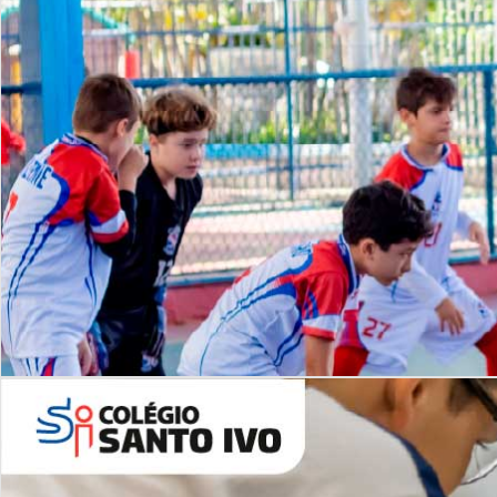
Lista de vídeos
NOSSO
CANAL
Desafios | Saiba mais