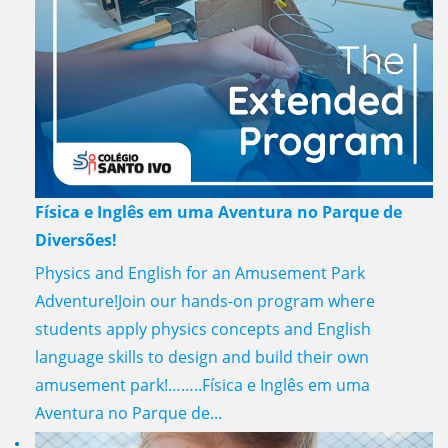
Física e Inglês em uma Aventura no Parque de
Diversões!
Physics and English for an Amusement Park
Adventure!Join our hands-on program where
students apply physics concepts and English
language skills to design and build their own
amusement park!……..Física e Inglês em uma
Aventura no Parque de...