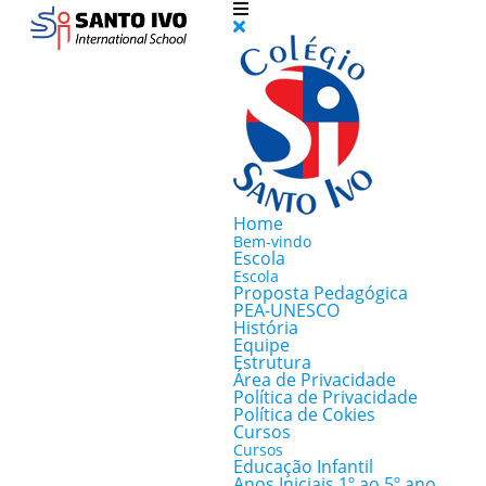
Home
Bem-vindo
Escola
Escola
Proposta Pedagógica
PEA-UNESCO
História
Equipe
Estrutura
Área de Privacidade
Política de Privacidade
Política de Cokies
Cursos
Cursos
Educação Infantil
Anos Iniciais 1º ao 5º ano