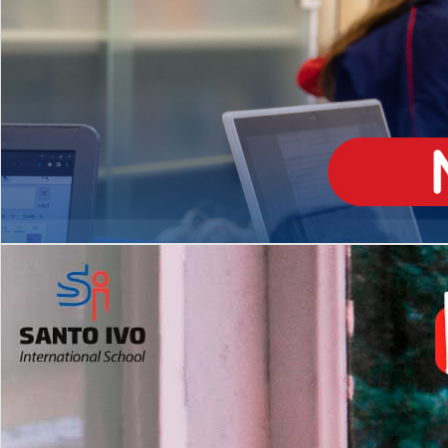
ENSINO
MÉDIO
Opção de H
igh School
Dupla Diplomação
Matrículas Abertas 2026
2º AO 5º ANO FUNDAMENTAL
I
nglês todos os dias
Programas Extracurricular
es