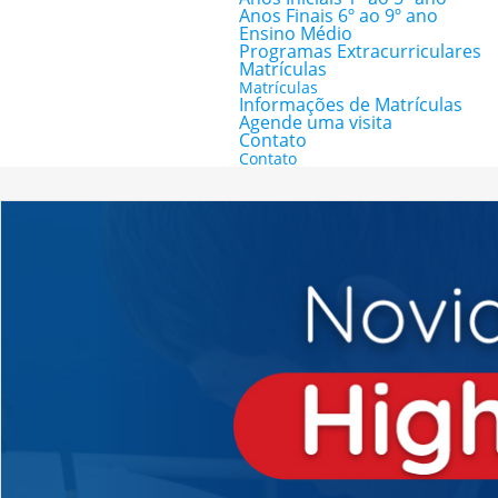
Anos Finais 6º ao 9º ano
Ensino Médio
Programas Extracurriculares
Matrículas
Matrículas
Informações de Matrículas
Agende uma visita
Contato
Contato