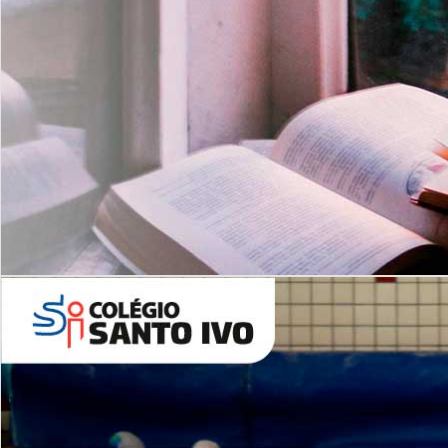
Com imersão Bilingue - Anos
Finais
6º AO 9º ANO FUNDAMENTAL
I
nglês: Turmas Reduzidas
(Proficiência)
Leituras Literárias
ALUNOS NOVOS
Entre em Contato
Agende uma Visita