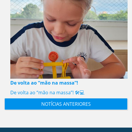
De volta ao “mão na massa”!
De volta ao “mão na massa”! 🛠️💻
NOTÍCIAS ANTERIORES