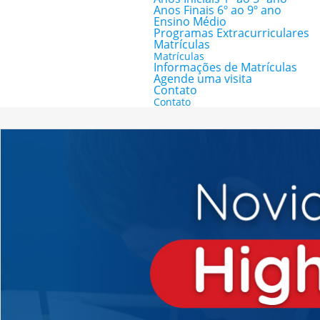
Anos Finais 6º ao 9º ano
Ensino Médio
Programas Extracurriculares
Matrículas
Matrículas
Informações de Matrículas
Agende uma visita
Contato
Contato