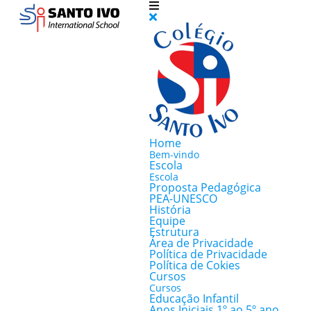
Home
Bem-vindo
Escola
Escola
Proposta Pedagógica
PEA-UNESCO
História
Equipe
Estrutura
Área de Privacidade
Política de Privacidade
Política de Cokies
Cursos
Cursos
Educação Infantil
Anos Iniciais 1º ao 5º ano