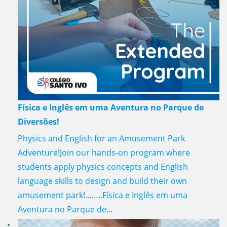
Física e Inglês em uma Aventura no Parque de
Diversões!
Physics and English for an Amusement Park
Adventure!Join our hands-on program where
students apply physics concepts and English
language skills to design and build their own
amusement park!……..Física e Inglês em uma
Aventura no Parque de...