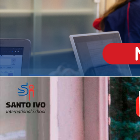
ENSINO
MÉDIO
Opção de H
igh School
Dupla Diplomação
Matrículas Abertas 2026
2º AO 5º ANO FUNDAMENTAL
I
nglês todos os dias
Programas Extracurricular
es