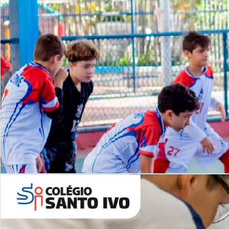
Lista de vídeos
NOSSO
CANAL
Desafios | Saiba mais