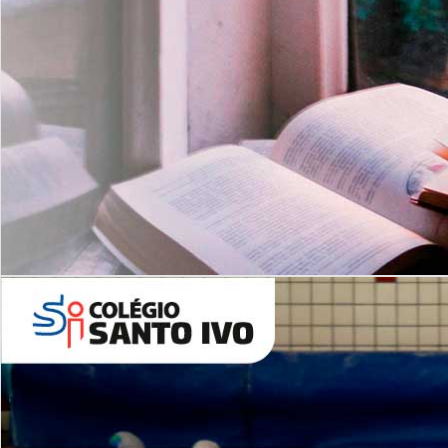
Com imersão Bilingue - Anos
Finais
6º AO 9º ANO FUNDAMENTAL
I
nglês: Turmas Reduzidas
(Proficiência)
Leituras Literárias
ALUNOS NOVOS
Entre em Contato
Agende uma Visita