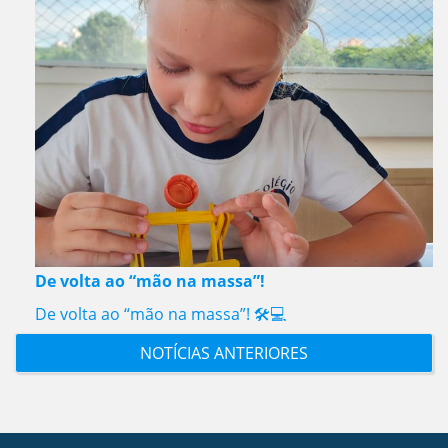
De volta ao “mão na massa”!
De volta ao “mão na massa”! 🛠️💻
NOTÍCIAS ANTERIORES