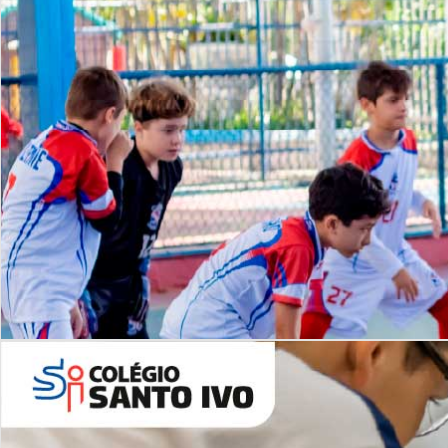
Lista de vídeos
NOSSO
CANAL
Desafios | Saiba mais