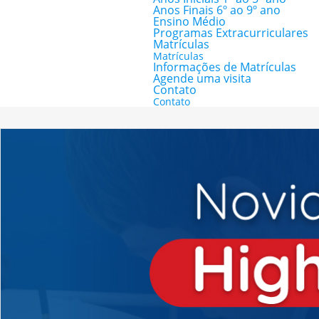
Anos Finais 6º ao 9º ano
Ensino Médio
Programas Extracurriculares
Matrículas
Matrículas
Informações de Matrículas
Agende uma visita
Contato
Contato