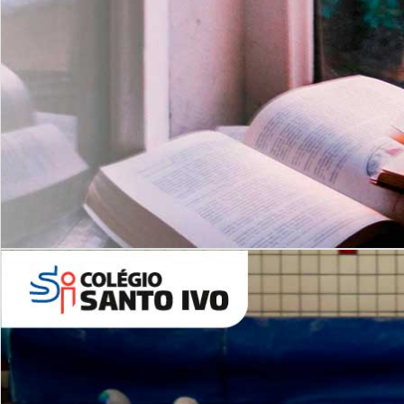
Com imersão Bilingue - Anos
Finais
6º AO 9º ANO FUNDAMENTAL
I
nglês: Turmas Reduzidas
(Proficiência)
Leituras Literárias
ALUNOS NOVOS
Entre em Contato
Agende uma Visita