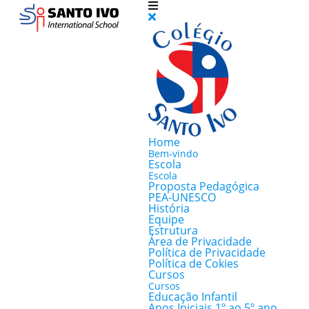
Home
Bem-vindo
Escola
Escola
Proposta Pedagógica
PEA-UNESCO
História
Equipe
Estrutura
Área de Privacidade
Política de Privacidade
Política de Cokies
Cursos
Cursos
Educação Infantil
Anos Iniciais 1º ao 5º ano