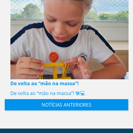
De volta ao “mão na massa”!
De volta ao “mão na massa”! 🛠️💻
NOTÍCIAS ANTERIORES