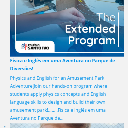
Física e Inglês em uma Aventura no Parque de
Diversões!
Physics and English for an Amusement Park
Adventure!Join our hands-on program where
students apply physics concepts and English
language skills to design and build their own
amusement park!……..Física e Inglês em uma
Aventura no Parque de...