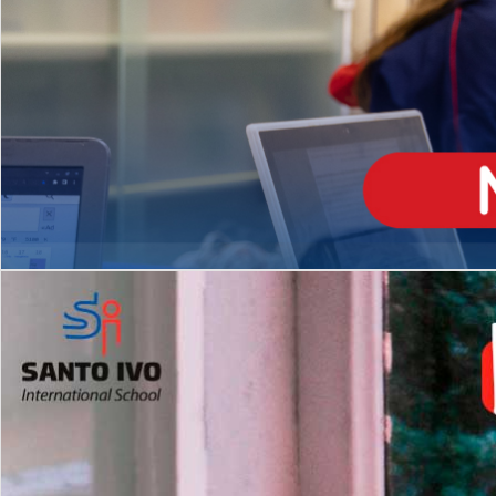
ENSINO
MÉDIO
Opção de H
igh School
Dupla Diplomação
Matrículas Abertas 2026
2º AO 5º ANO FUNDAMENTAL
I
nglês todos os dias
Programas Extracurricular
es