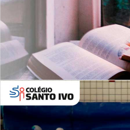
Com imersão Bilingue - Anos
Finais
6º AO 9º ANO FUNDAMENTAL
I
nglês: Turmas Reduzidas
(Proficiência)
Leituras Literárias
ALUNOS NOVOS
Entre em Contato
Agende uma Visita