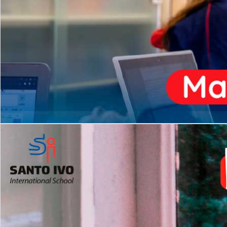
ENSINO
MÉDIO
Opção de H
igh School
Dupla Diplomação
Matrículas Abertas 2026
2º AO 5º ANO FUNDAMENTAL
I
nglês todos os dias
Programas Extracurricular
es