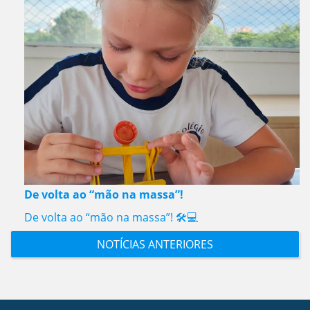
De volta ao “mão na massa”!
De volta ao “mão na massa”! 🛠️💻
NOTÍCIAS ANTERIORES