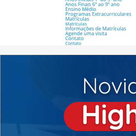
Anos Finais 6º ao 9º ano
Ensino Médio
Programas Extracurriculares
Matrículas
Matrículas
Informações de Matrículas
Agende uma visita
Contato
Contato