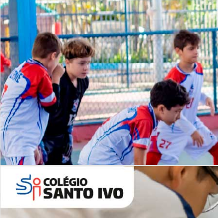
Lista de vídeos
NOSSO
CANAL
Desafios | Saiba mais