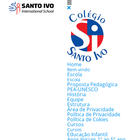
Home
Bem-vindo
Escola
Escola
Proposta Pedagógica
PEA-UNESCO
História
Equipe
Estrutura
Área de Privacidade
Política de Privacidade
Política de Cokies
Cursos
Cursos
Educação Infantil
Anos Iniciais 1º ao 5º ano