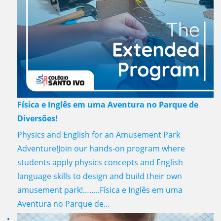
Física e Inglês em uma Aventura no Parque de
Diversões!
Physics and English for an Amusement Park
Adventure!Join our hands-on program where
students apply physics concepts and English
language skills to design and build their own
amusement park!……..Física e Inglês em uma
Aventura no Parque de...