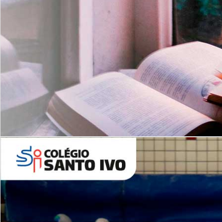
Com imersão Bilingue - Anos
Finais
6º AO 9º ANO FUNDAMENTAL
I
nglês: Turmas Reduzidas
(Proficiência)
Leituras Literárias
ALUNOS NOVOS
Entre em Contato
Agende uma Visita