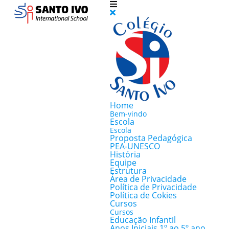
Home
Bem-vindo
Escola
Escola
Proposta Pedagógica
PEA-UNESCO
História
Equipe
Estrutura
Área de Privacidade
Política de Privacidade
Política de Cokies
Cursos
Cursos
Educação Infantil
Anos Iniciais 1º ao 5º ano