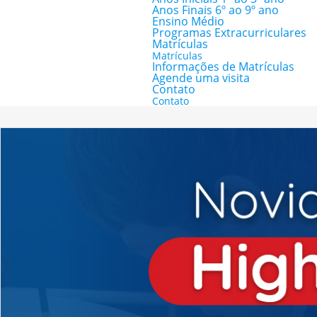
Anos Finais 6º ao 9º ano
Ensino Médio
Programas Extracurriculares
Matrículas
Matrículas
Informações de Matrículas
Agende uma visita
Contato
Contato