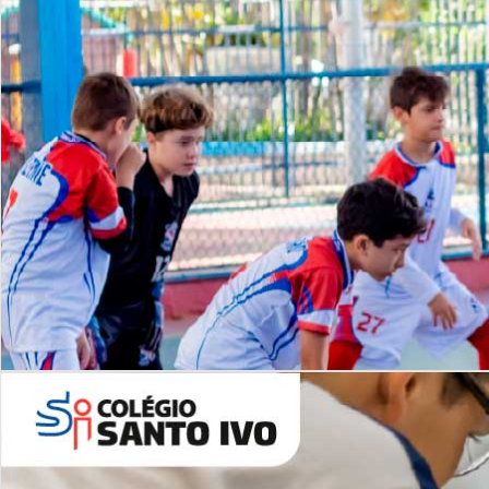
Lista de vídeos
NOSSO
CANAL
Desafios | Saiba mais