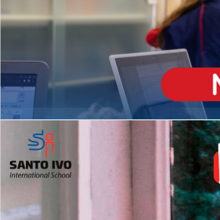
ENSINO
MÉDIO
Opção de H
igh School
Dupla Diplomação
Matrículas Abertas 2026
2º AO 5º ANO FUNDAMENTAL
I
nglês todos os dias
Programas Extracurricular
es