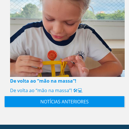
De volta ao “mão na massa”!
De volta ao “mão na massa”! 🛠️💻
NOTÍCIAS ANTERIORES