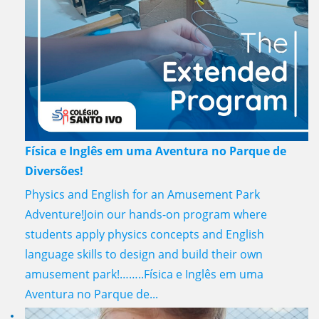
Física e Inglês em uma Aventura no Parque de
Diversões!
Physics and English for an Amusement Park
Adventure!Join our hands-on program where
students apply physics concepts and English
language skills to design and build their own
amusement park!……..Física e Inglês em uma
Aventura no Parque de...