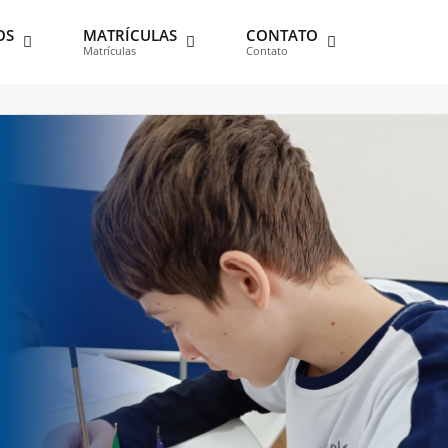
OS
MATRÍCULAS
CONTATO
Matrículas
Contato