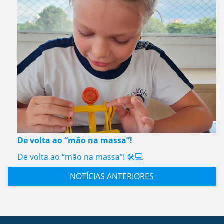
De volta ao “mão na massa”!
De volta ao “mão na massa”! 🛠️💻
NOTÍCIAS ANTERIORES