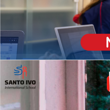
ENSINO
MÉDIO
Opção de H
igh School
Dupla Diplomação
Matrículas Abertas 2026
2º AO 5º ANO FUNDAMENTAL
I
nglês todos os dias
Programas Extracurricular
es