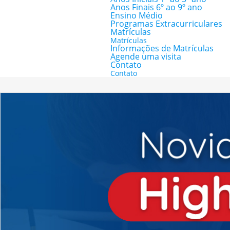
Anos Finais 6º ao 9º ano
Ensino Médio
Programas Extracurriculares
Matrículas
Matrículas
Informações de Matrículas
Agende uma visita
Contato
Contato