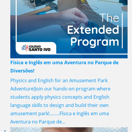
Física e Inglês em uma Aventura no Parque de
Diversões!
Physics and English for an Amusement Park
Adventure!Join our hands-on program where
students apply physics concepts and English
language skills to design and build their own
amusement park!……..Física e Inglês em uma
Aventura no Parque de...