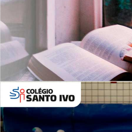
Com imersão Bilingue - Anos
Finais
6º AO 9º ANO FUNDAMENTAL
I
nglês: Turmas Reduzidas
(Proficiência)
Leituras Literárias
ALUNOS NOVOS
Entre em Contato
Agende uma Visita