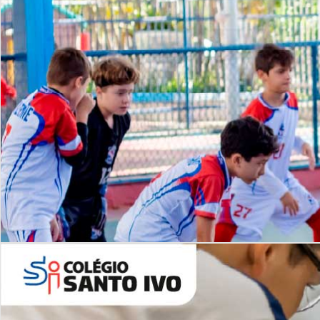
Lista de vídeos
NOSSO
CANAL
Desafios | Saiba mais