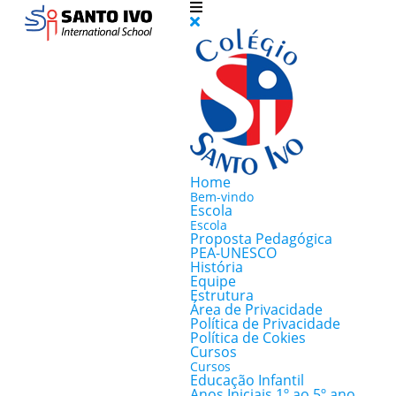
Home
Bem-vindo
Escola
Escola
Proposta Pedagógica
PEA-UNESCO
História
Equipe
Estrutura
Área de Privacidade
Política de Privacidade
Política de Cokies
Cursos
Cursos
Educação Infantil
Anos Iniciais 1º ao 5º ano